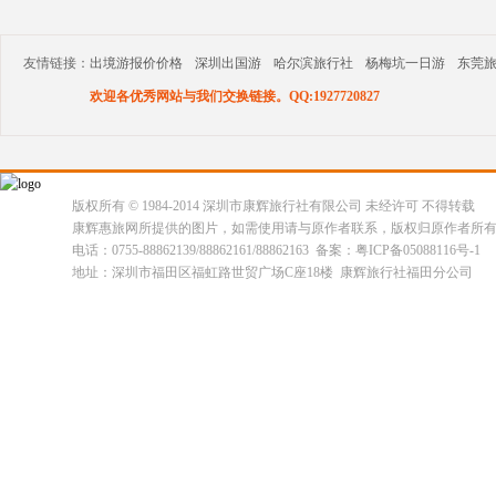
友情链接：
出境游报价价格
深圳出国游
哈尔滨旅行社
杨梅坑一日游
东莞
欢迎各优秀网站与我们交换链接。QQ:1927720827
版权所有 © 1984-2014 深圳市康辉旅行社有限公司 未经许可 不得转载
康辉惠旅网所提供的图片，如需使用请与原作者联系，版权归原作者所
电话：0755-88862139/88862161/88862163 备案：粤ICP备05088116号-1
地址：深圳市福田区福虹路世贸广场C座18楼 康辉旅行社福田分公司