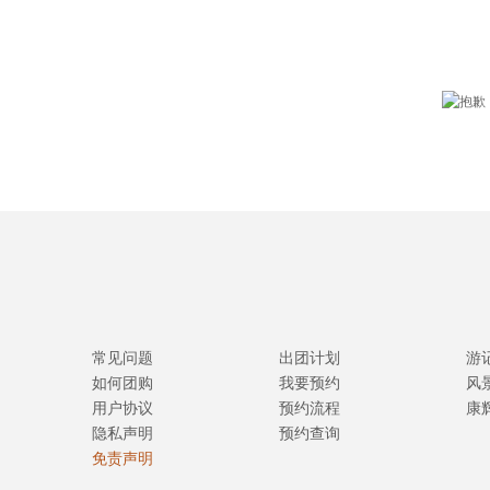
常见问题
出团计划
游
如何团购
我要预约
风
用户协议
预约流程
康
隐私声明
预约查询
免责声明