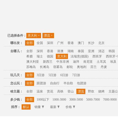
已选择条件：
意大利
×
漂流
×
哪出发：
全部
全国
深圳
广州
香港
澳门
长沙
北京
去哪儿：
全部
深圳
香港
港澳
湖南
泰国
亚洲
清迈
韩国
希腊
瑞士
德国
意大利
法瑞意(德国)
西班牙
西班牙+
澳大利亚
新西兰
中东非洲
迪拜
肯尼亚
土耳其
埃及
苏梅岛
长滩岛
宿雾岛
邮轮
奥地利
芬兰
丹麦
玩几天：
全部
3日游
5日游
6日游
7日游
怎么玩：
全部
跟团游
自由行
半自助
包团游
啥主题：
全部
温泉
赏花
高铁
登山
漂流
野炊
烧烤
主题公
多少钱：
全部
1000以下
1000-3000
3000-5000
5000-7000
7000-9000
排序：
默认
销量
最新
价格