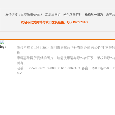
友情链接：
出境游报价价格
深圳出国游
哈尔滨旅行社
杨梅坑一日游
东莞
欢迎各优秀网站与我们交换链接。QQ:1927720827
版权所有 © 1984-2014 深圳市康辉旅行社有限公司 未经许可 不得
载
康辉惠旅网所提供的图片，如需使用请与原作者联系，版权归原作
所有。
电话：0755-88862139/88862161/88862163 备案：粤ICP备050881
号-1
地址：深圳市福田区福虹路世贸广场C座18楼 康辉旅行社福田分公