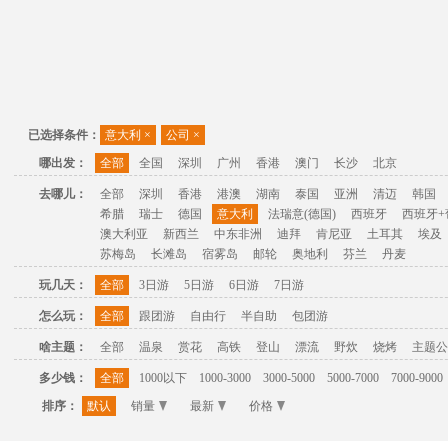
已选择条件：
意大利
×
公司
×
哪出发：
全部
全国
深圳
广州
香港
澳门
长沙
北京
去哪儿：
全部
深圳
香港
港澳
湖南
泰国
亚洲
清迈
韩国
希腊
瑞士
德国
意大利
法瑞意(德国)
西班牙
西班牙+
澳大利亚
新西兰
中东非洲
迪拜
肯尼亚
土耳其
埃及
苏梅岛
长滩岛
宿雾岛
邮轮
奥地利
芬兰
丹麦
玩几天：
全部
3日游
5日游
6日游
7日游
怎么玩：
全部
跟团游
自由行
半自助
包团游
啥主题：
全部
温泉
赏花
高铁
登山
漂流
野炊
烧烤
主题公
多少钱：
全部
1000以下
1000-3000
3000-5000
5000-7000
7000-9000
排序：
默认
销量
最新
价格