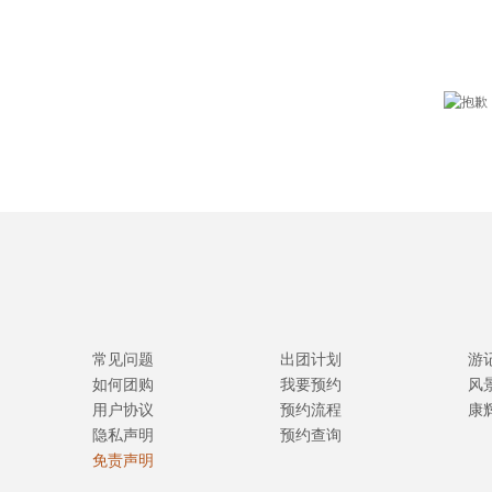
常见问题
出团计划
游
如何团购
我要预约
风
用户协议
预约流程
康
隐私声明
预约查询
免责声明