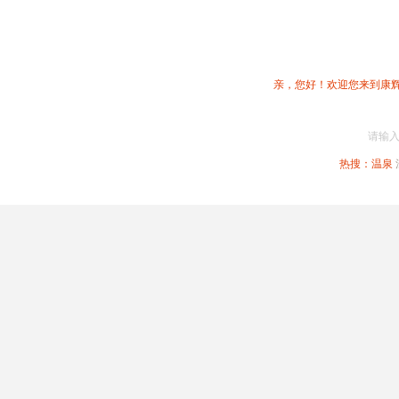
亲，您好！欢迎您来到康
请输
热搜：
温泉
春节专题
深圳周边
省内旅游
国内旅游
港澳旅游