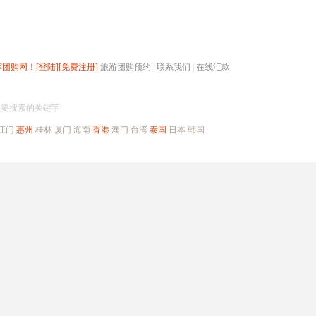
辉团购网！
[登陆]
[免费注册]
旅游团购预约
|
联系我们
|
在线汇款
搜团购
入要搜索的关键字
江门
惠州
桂林
厦门
海南
香港
澳门
台湾
泰国
日本
韩国
出境旅游
自驾游
高端海岛
公司旅游