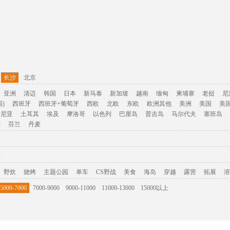
长沙
北京
亚洲
清迈
韩国
日本
新马泰
新加坡
越南
缅甸
柬埔寨
老挝
尼
)
西班牙
西班牙+葡萄牙
西欧
北欧
东欧
欧洲其他
美洲
美国
美
肯尼亚
土耳其
埃及
摩洛哥
以色列
巴厘岛
普吉岛
马尔代夫
塞班岛
利
芬兰
丹麦
游
野炊
烧烤
主题公园
单车
CS野战
美食
海岛
穿越
露营
拓展
溶
5000-7000
7000-9000
9000-11000
11000-13000
15000以上