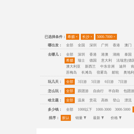
已选择条件：
希腊
×
长沙
×
5000-7000
×
哪出发：
全部
全国
深圳
广州
香港
澳门
去哪儿：
全部
深圳
香港
港澳
湖南
泰国
希腊
瑞士
德国
意大利
法瑞意(德国
澳大利亚
新西兰
中东非洲
迪拜
苏梅岛
长滩岛
宿雾岛
邮轮
奥地
玩几天：
全部
3日游
5日游
6日游
7日游
怎么玩：
全部
跟团游
自由行
半自助
包团
啥主题：
全部
温泉
赏花
高铁
登山
漂流
多少钱：
全部
1000以下
1000-3000
3000-5000
排序：
默认
销量
最新
价格