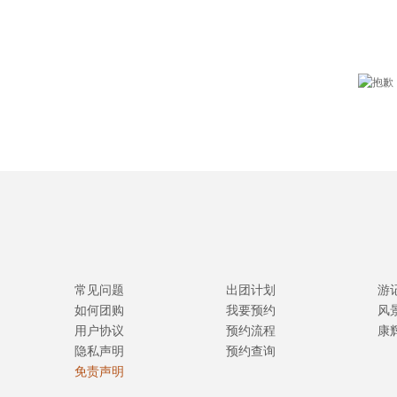
常见问题
出团计划
游
如何团购
我要预约
风
用户协议
预约流程
康
隐私声明
预约查询
免责声明