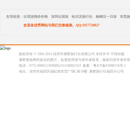
友情链接：
出境游报价价格
深圳出国游
哈尔滨旅行社
杨梅坑一日游
东莞
欢迎各优秀网站与我们交换链接。QQ:1927720827
版权所有 © 1984-2014 深圳市康辉旅行社有限公司 未经许可 不得转载
康辉惠旅网所提供的图片，如需使用请与原作者联系，版权归原作者所
电话：0755-88862139/88862161/88862163 备案：粤ICP备05088116号-1
地址：深圳市福田区福虹路世贸广场C座18楼 康辉旅行社福田分公司