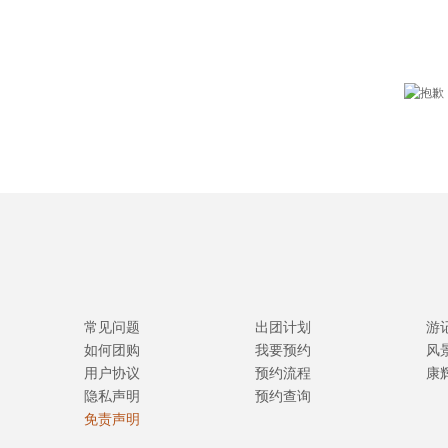
常见问题
出团计划
游
如何团购
我要预约
风
用户协议
预约流程
康
隐私声明
预约查询
免责声明