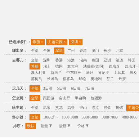
已选择条件：
希腊
×
主题公园
×
深圳
×
哪出发：
全部
全国
深圳
广州
香港
澳门
长沙
北京
去哪儿：
全部
深圳
香港
港澳
湖南
泰国
亚洲
清迈
韩国
希腊
瑞士
德国
意大利
法瑞意(德国)
西班牙
西班牙+
澳大利亚
新西兰
中东非洲
迪拜
肯尼亚
土耳其
埃及
苏梅岛
长滩岛
宿雾岛
邮轮
奥地利
芬兰
丹麦
玩几天：
全部
3日游
5日游
6日游
7日游
怎么玩：
全部
跟团游
自由行
半自助
包团游
啥主题：
全部
温泉
赏花
高铁
登山
漂流
野炊
烧烤
主题公
多少钱：
全部
1000以下
1000-3000
3000-5000
5000-7000
7000-9000
排序：
默认
销量
最新
价格