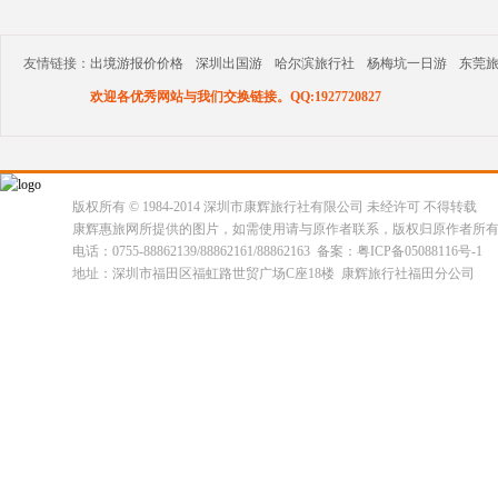
友情链接：
出境游报价价格
深圳出国游
哈尔滨旅行社
杨梅坑一日游
东莞
欢迎各优秀网站与我们交换链接。QQ:1927720827
版权所有 © 1984-2014 深圳市康辉旅行社有限公司 未经许可 不得转载
康辉惠旅网所提供的图片，如需使用请与原作者联系，版权归原作者所
电话：0755-88862139/88862161/88862163 备案：粤ICP备05088116号-1
地址：深圳市福田区福虹路世贸广场C座18楼 康辉旅行社福田分公司