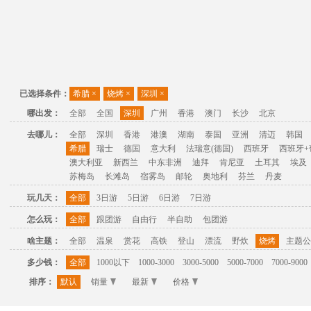
已选择条件：
希腊
×
烧烤
×
深圳
×
哪出发：
全部
全国
深圳
广州
香港
澳门
长沙
北京
去哪儿：
全部
深圳
香港
港澳
湖南
泰国
亚洲
清迈
韩国
希腊
瑞士
德国
意大利
法瑞意(德国)
西班牙
西班牙+
澳大利亚
新西兰
中东非洲
迪拜
肯尼亚
土耳其
埃及
苏梅岛
长滩岛
宿雾岛
邮轮
奥地利
芬兰
丹麦
玩几天：
全部
3日游
5日游
6日游
7日游
怎么玩：
全部
跟团游
自由行
半自助
包团游
啥主题：
全部
温泉
赏花
高铁
登山
漂流
野炊
烧烤
主题公
多少钱：
全部
1000以下
1000-3000
3000-5000
5000-7000
7000-9000
排序：
默认
销量
最新
价格