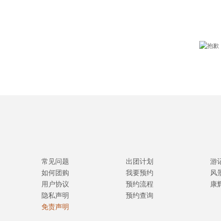
常见问题
出团计划
游
如何团购
我要预约
风
用户协议
预约流程
康
隐私声明
预约查询
免责声明