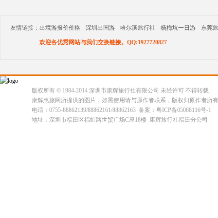
友情链接：
出境游报价价格
深圳出国游
哈尔滨旅行社
杨梅坑一日游
东莞
欢迎各优秀网站与我们交换链接。QQ:1927720827
版权所有 © 1984-2014 深圳市康辉旅行社有限公司 未经许可 不得转载
康辉惠旅网所提供的图片，如需使用请与原作者联系，版权归原作者所
电话：0755-88862139/88862161/88862163 备案：粤ICP备05088116号-1
地址：深圳市福田区福虹路世贸广场C座18楼 康辉旅行社福田分公司