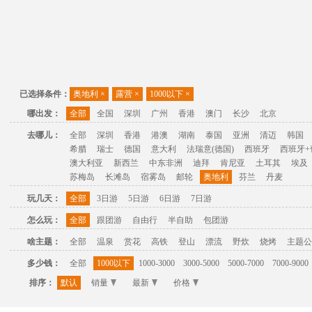
已选择条件：
奥地利
×
露营
×
1000以下
×
哪出发：
全部
全国
深圳
广州
香港
澳门
长沙
北京
去哪儿：
全部
深圳
香港
港澳
湖南
泰国
亚洲
清迈
韩国
希腊
瑞士
德国
意大利
法瑞意(德国)
西班牙
西班牙+
澳大利亚
新西兰
中东非洲
迪拜
肯尼亚
土耳其
埃及
苏梅岛
长滩岛
宿雾岛
邮轮
奥地利
芬兰
丹麦
玩几天：
全部
3日游
5日游
6日游
7日游
怎么玩：
全部
跟团游
自由行
半自助
包团游
啥主题：
全部
温泉
赏花
高铁
登山
漂流
野炊
烧烤
主题公
多少钱：
全部
1000以下
1000-3000
3000-5000
5000-7000
7000-9000
排序：
默认
销量
最新
价格