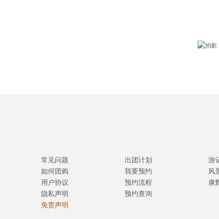
常见问题
出团计划
游
如何团购
我要预约
风
用户协议
预约流程
康
隐私声明
预约查询
免责声明