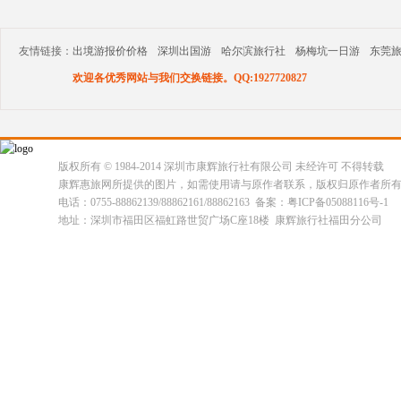
友情链接：
出境游报价价格
深圳出国游
哈尔滨旅行社
杨梅坑一日游
东莞
欢迎各优秀网站与我们交换链接。QQ:1927720827
版权所有 © 1984-2014 深圳市康辉旅行社有限公司 未经许可 不得转载
康辉惠旅网所提供的图片，如需使用请与原作者联系，版权归原作者所
电话：0755-88862139/88862161/88862163 备案：粤ICP备05088116号-1
地址：深圳市福田区福虹路世贸广场C座18楼 康辉旅行社福田分公司