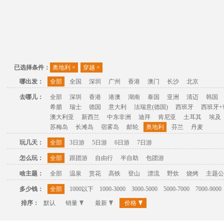
已选择条件：
奥地利
×
穿越
×
哪出发：
全部
全国
深圳
广州
香港
澳门
长沙
北京
去哪儿：
全部
深圳
香港
港澳
湖南
泰国
亚洲
清迈
韩国
希腊
瑞士
德国
意大利
法瑞意(德国)
西班牙
西班牙+
澳大利亚
新西兰
中东非洲
迪拜
肯尼亚
土耳其
埃及
苏梅岛
长滩岛
宿雾岛
邮轮
奥地利
芬兰
丹麦
玩几天：
全部
3日游
5日游
6日游
7日游
怎么玩：
全部
跟团游
自由行
半自助
包团游
啥主题：
全部
温泉
赏花
高铁
登山
漂流
野炊
烧烤
主题公
多少钱：
全部
1000以下
1000-3000
3000-5000
5000-7000
7000-9000
排序：
默认
销量
最新
价格