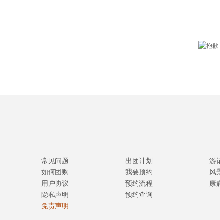
常见问题
出团计划
游
如何团购
我要预约
风
用户协议
预约流程
康
隐私声明
预约查询
免责声明