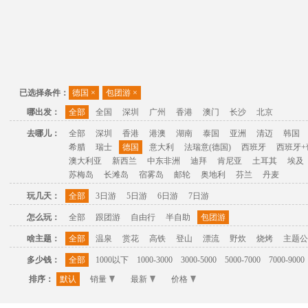
已选择条件：
德国
×
包团游
×
哪出发：
全部
全国
深圳
广州
香港
澳门
长沙
北京
去哪儿：
全部
深圳
香港
港澳
湖南
泰国
亚洲
清迈
韩国
希腊
瑞士
德国
意大利
法瑞意(德国)
西班牙
西班牙+
澳大利亚
新西兰
中东非洲
迪拜
肯尼亚
土耳其
埃及
苏梅岛
长滩岛
宿雾岛
邮轮
奥地利
芬兰
丹麦
玩几天：
全部
3日游
5日游
6日游
7日游
怎么玩：
全部
跟团游
自由行
半自助
包团游
啥主题：
全部
温泉
赏花
高铁
登山
漂流
野炊
烧烤
主题公
多少钱：
全部
1000以下
1000-3000
3000-5000
5000-7000
7000-9000
排序：
默认
销量
最新
价格