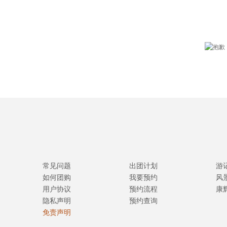
常见问题
出团计划
游
如何团购
我要预约
风
用户协议
预约流程
康
隐私声明
预约查询
免责声明