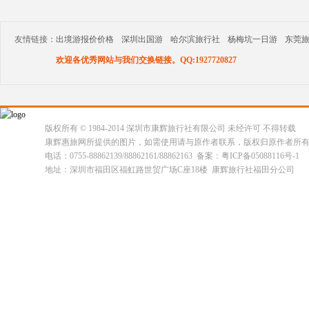
友情链接：
出境游报价价格
深圳出国游
哈尔滨旅行社
杨梅坑一日游
东莞
欢迎各优秀网站与我们交换链接。QQ:1927720827
版权所有 © 1984-2014 深圳市康辉旅行社有限公司 未经许可 不得转载
康辉惠旅网所提供的图片，如需使用请与原作者联系，版权归原作者所
电话：0755-88862139/88862161/88862163 备案：粤ICP备05088116号-1
地址：深圳市福田区福虹路世贸广场C座18楼 康辉旅行社福田分公司