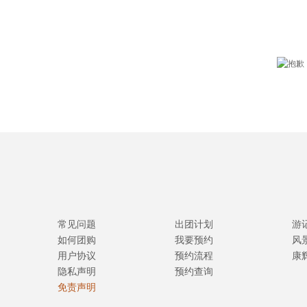
常见问题
出团计划
游
如何团购
我要预约
风
用户协议
预约流程
康
隐私声明
预约查询
免责声明