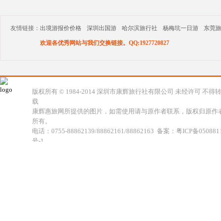
友情链接：
出境游报价价格
深圳出国游
哈尔滨旅行社
杨梅坑一日游
东莞
欢迎各优秀网站与我们交换链接。QQ:1927720827
版权所有 © 1984-2014 深圳市康辉旅行社有限公司 未经许可 不得
载
康辉惠旅网所提供的图片，如需使用请与原作者联系，版权归原作
所有。
电话：0755-88862139/88862161/88862163 备案：粤ICP备050881
号-1
地址：深圳市福田区福虹路世贸广场C座18楼 康辉旅行社福田分公