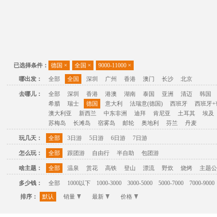
已选择条件：
德国
×
全国
×
9000-11000
×
哪出发：
全部
全国
深圳
广州
香港
澳门
长沙
北京
去哪儿：
全部
深圳
香港
港澳
湖南
泰国
亚洲
清迈
韩国
希腊
瑞士
德国
意大利
法瑞意(德国)
西班牙
西班牙+
澳大利亚
新西兰
中东非洲
迪拜
肯尼亚
土耳其
埃及
苏梅岛
长滩岛
宿雾岛
邮轮
奥地利
芬兰
丹麦
玩几天：
全部
3日游
5日游
6日游
7日游
怎么玩：
全部
跟团游
自由行
半自助
包团游
啥主题：
全部
温泉
赏花
高铁
登山
漂流
野炊
烧烤
主题公
多少钱：
全部
1000以下
1000-3000
3000-5000
5000-7000
7000-9000
排序：
默认
销量
最新
价格