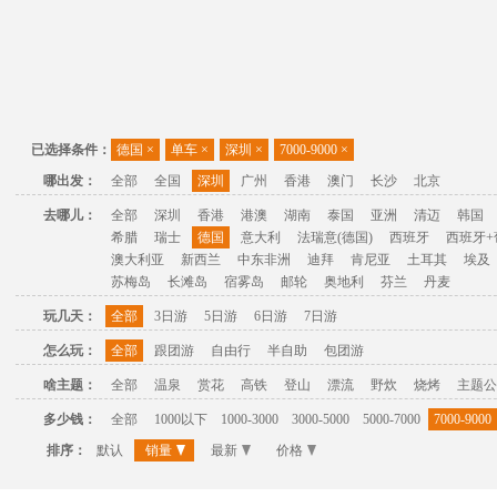
已选择条件：
德国
×
单车
×
深圳
×
7000-9000
×
哪出发：
全部
全国
深圳
广州
香港
澳门
长沙
北京
去哪儿：
全部
深圳
香港
港澳
湖南
泰国
亚洲
清迈
韩国
希腊
瑞士
德国
意大利
法瑞意(德国)
西班牙
西班牙+
澳大利亚
新西兰
中东非洲
迪拜
肯尼亚
土耳其
埃及
苏梅岛
长滩岛
宿雾岛
邮轮
奥地利
芬兰
丹麦
玩几天：
全部
3日游
5日游
6日游
7日游
怎么玩：
全部
跟团游
自由行
半自助
包团游
啥主题：
全部
温泉
赏花
高铁
登山
漂流
野炊
烧烤
主题公
多少钱：
全部
1000以下
1000-3000
3000-5000
5000-7000
7000-9000
排序：
默认
销量
最新
价格