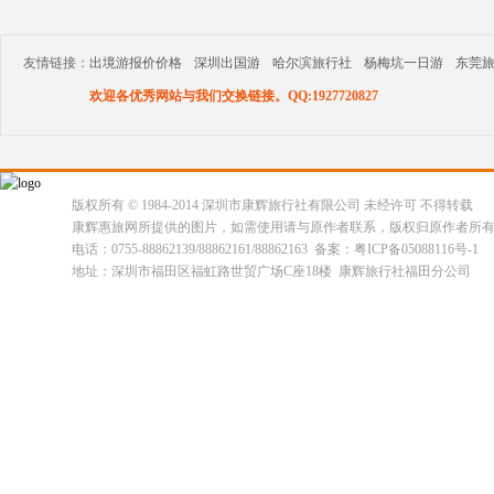
友情链接：
出境游报价价格
深圳出国游
哈尔滨旅行社
杨梅坑一日游
东莞
欢迎各优秀网站与我们交换链接。QQ:1927720827
版权所有 © 1984-2014 深圳市康辉旅行社有限公司 未经许可 不得转载
康辉惠旅网所提供的图片，如需使用请与原作者联系，版权归原作者所
电话：0755-88862139/88862161/88862163 备案：粤ICP备05088116号-1
地址：深圳市福田区福虹路世贸广场C座18楼 康辉旅行社福田分公司