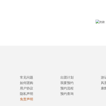
常见问题
出团计划
游
如何团购
我要预约
风
用户协议
预约流程
康
隐私声明
预约查询
免责声明