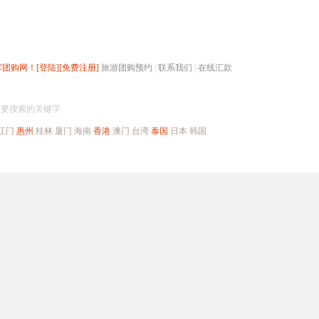
辉团购网！
[登陆]
[免费注册]
旅游团购预约
|
联系我们
|
在线汇款
搜团购
入要搜索的关键字
江门
惠州
桂林
厦门
海南
香港
澳门
台湾
泰国
日本
韩国
出境旅游
自驾游
高端海岛
公司旅游