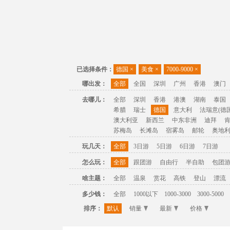
已选择条件：
德国
×
美食
×
7000-9000
×
哪出发：
全部
全国
深圳
广州
香港
澳门
去哪儿：
全部
深圳
香港
港澳
湖南
泰国
希腊
瑞士
德国
意大利
法瑞意(德国
澳大利亚
新西兰
中东非洲
迪拜
苏梅岛
长滩岛
宿雾岛
邮轮
奥地
玩几天：
全部
3日游
5日游
6日游
7日游
怎么玩：
全部
跟团游
自由行
半自助
包团
啥主题：
全部
温泉
赏花
高铁
登山
漂流
多少钱：
全部
1000以下
1000-3000
3000-5000
排序：
默认
销量
最新
价格