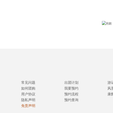
常见问题
出团计划
游
如何团购
我要预约
风
用户协议
预约流程
康
隐私声明
预约查询
免责声明