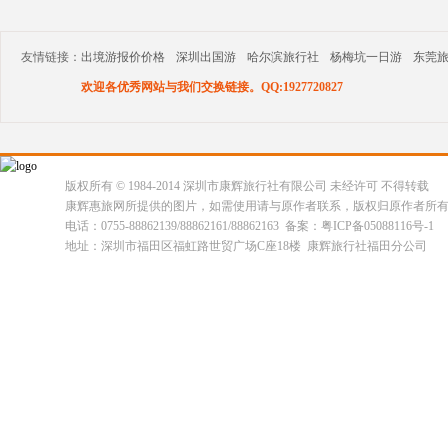
友情链接：
出境游报价价格
深圳出国游
哈尔滨旅行社
杨梅坑一日游
东莞
欢迎各优秀网站与我们交换链接。QQ:1927720827
版权所有 © 1984-2014 深圳市康辉旅行社有限公司 未经许可 不得转载
康辉惠旅网所提供的图片，如需使用请与原作者联系，版权归原作者所
电话：0755-88862139/88862161/88862163 备案：粤ICP备05088116号-1
地址：深圳市福田区福虹路世贸广场C座18楼 康辉旅行社福田分公司