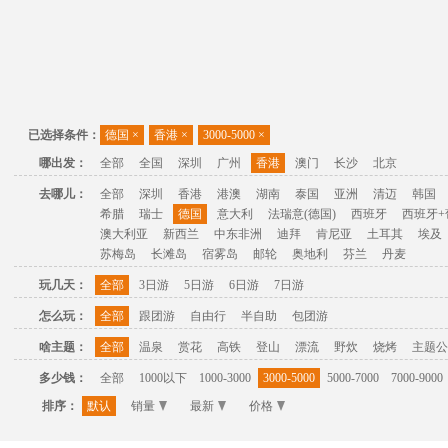
已选择条件：
德国
×
香港
×
3000-5000
×
哪出发：
全部
全国
深圳
广州
香港
澳门
长沙
北京
去哪儿：
全部
深圳
香港
港澳
湖南
泰国
亚洲
清迈
韩国
希腊
瑞士
德国
意大利
法瑞意(德国)
西班牙
西班牙+
澳大利亚
新西兰
中东非洲
迪拜
肯尼亚
土耳其
埃及
苏梅岛
长滩岛
宿雾岛
邮轮
奥地利
芬兰
丹麦
玩几天：
全部
3日游
5日游
6日游
7日游
怎么玩：
全部
跟团游
自由行
半自助
包团游
啥主题：
全部
温泉
赏花
高铁
登山
漂流
野炊
烧烤
主题公
多少钱：
全部
1000以下
1000-3000
3000-5000
5000-7000
7000-9000
排序：
默认
销量
最新
价格