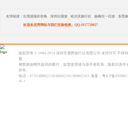
友情链接：
出境游报价价格
深圳出国游
哈尔滨旅行社
杨梅坑一日游
东莞
欢迎各优秀网站与我们交换链接。QQ:1927720827
版权所有 © 1984-2014 深圳市康辉旅行社有限公司 未经许可 不得
载
康辉惠旅网所提供的图片，如需使用请与原作者联系，版权归原作
所有。
电话：0755-88862139/88862161/88862163 备案：粤ICP备050881
号-1
地址：深圳市福田区福虹路世贸广场C座18楼 康辉旅行社福田分公