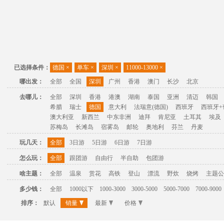
已选择条件：
德国
×
单车
×
深圳
×
11000-13000
×
哪出发：
全部
全国
深圳
广州
香港
澳门
长沙
北京
去哪儿：
全部
深圳
香港
港澳
湖南
泰国
亚洲
清迈
韩国
希腊
瑞士
德国
意大利
法瑞意(德国)
西班牙
西班牙+
澳大利亚
新西兰
中东非洲
迪拜
肯尼亚
土耳其
埃及
苏梅岛
长滩岛
宿雾岛
邮轮
奥地利
芬兰
丹麦
玩几天：
全部
3日游
5日游
6日游
7日游
怎么玩：
全部
跟团游
自由行
半自助
包团游
啥主题：
全部
温泉
赏花
高铁
登山
漂流
野炊
烧烤
主题公
多少钱：
全部
1000以下
1000-3000
3000-5000
5000-7000
7000-9000
排序：
默认
销量
最新
价格