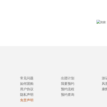
常见问题
出团计划
游
如何团购
我要预约
风
用户协议
预约流程
康
隐私声明
预约查询
免责声明