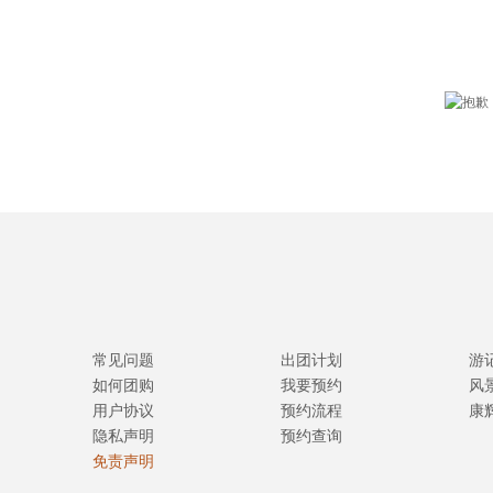
常见问题
出团计划
游
如何团购
我要预约
风
用户协议
预约流程
康
隐私声明
预约查询
免责声明