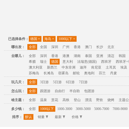
已选择条件：
德国
×
海岛
×
1000以下
×
哪出发：
全部
全国
深圳
广州
香港
澳门
长沙
北京
去哪儿：
全部
深圳
香港
港澳
湖南
泰国
亚洲
清迈
韩国
希腊
瑞士
德国
意大利
法瑞意(德国)
西班牙
西班牙+
澳大利亚
新西兰
中东非洲
迪拜
肯尼亚
土耳其
埃及
苏梅岛
长滩岛
宿雾岛
邮轮
奥地利
芬兰
丹麦
玩几天：
全部
3日游
5日游
6日游
7日游
怎么玩：
全部
跟团游
自由行
半自助
包团游
啥主题：
全部
温泉
赏花
高铁
登山
漂流
野炊
烧烤
主题公
多少钱：
全部
1000以下
1000-3000
3000-5000
5000-7000
7000-9000
排序：
默认
销量
最新
价格