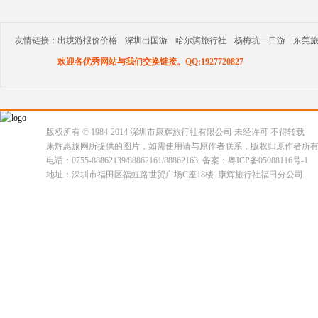
友情链接：
出境游报价价格
深圳出国游
哈尔滨旅行社
杨梅坑一日游
东莞
欢迎各优秀网站与我们交换链接。QQ:1927720827
版权所有 © 1984-2014 深圳市康辉旅行社有限公司 未经许可 不得转载
康辉惠旅网所提供的图片，如需使用请与原作者联系，版权归原作者所
电话：0755-88862139/88862161/88862163 备案：粤ICP备05088116号-1
地址：深圳市福田区福虹路世贸广场C座18楼 康辉旅行社福田分公司