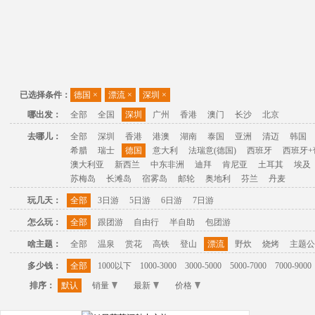
已选择条件：
德国
×
漂流
×
深圳
×
哪出发：
全部
全国
深圳
广州
香港
澳门
长沙
北京
去哪儿：
全部
深圳
香港
港澳
湖南
泰国
亚洲
清迈
韩国
希腊
瑞士
德国
意大利
法瑞意(德国)
西班牙
西班牙+
澳大利亚
新西兰
中东非洲
迪拜
肯尼亚
土耳其
埃及
苏梅岛
长滩岛
宿雾岛
邮轮
奥地利
芬兰
丹麦
玩几天：
全部
3日游
5日游
6日游
7日游
怎么玩：
全部
跟团游
自由行
半自助
包团游
啥主题：
全部
温泉
赏花
高铁
登山
漂流
野炊
烧烤
主题公
多少钱：
全部
1000以下
1000-3000
3000-5000
5000-7000
7000-9000
排序：
默认
销量
最新
价格