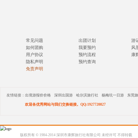
常见问题
出团计划
游
如何团购
我要预约
风
用户协议
预约流程
康
隐私声明
预约查询
免责声明
友情链接：
出境游报价价格
深圳出国游
哈尔滨旅行社
杨梅坑一日游
东莞
欢迎各优秀网站与我们交换链接。QQ:1927720827
版权所有 © 1984-2014 深圳市康辉旅行社有限公司 未经许可 不得转载