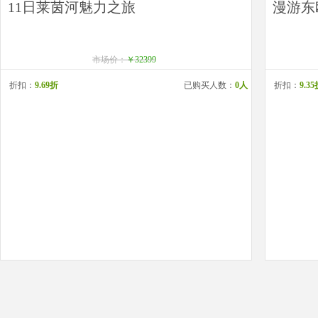
11日莱茵河魅力之旅
漫游东欧
市场价：
￥32399
折扣：
9.69折
已购买人数：
0人
折扣：
9.3