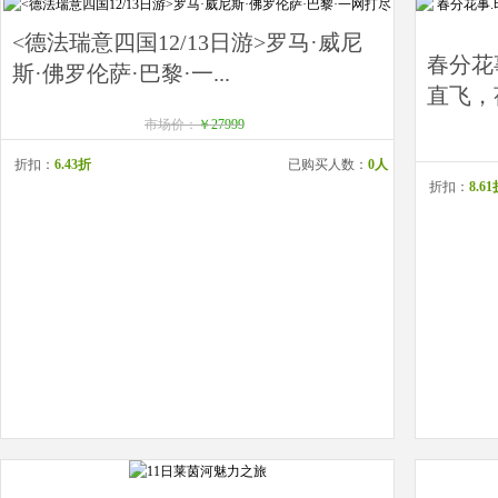
<德法瑞意四国12/13日游>罗马·威尼
春分花
斯·佛罗伦萨·巴黎·一...
直飞，
市场价：
￥27999
折扣：
6.43折
已购买人数：
0人
折扣：
8.6