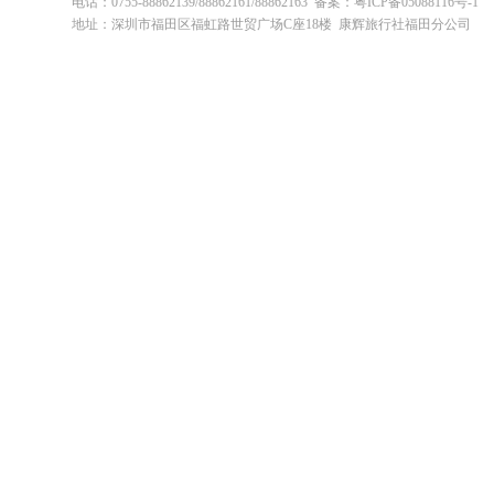
电话：0755-88862139/88862161/88862163 备案：粤ICP备05088116号-1
地址：深圳市福田区福虹路世贸广场C座18楼 康辉旅行社福田分公司