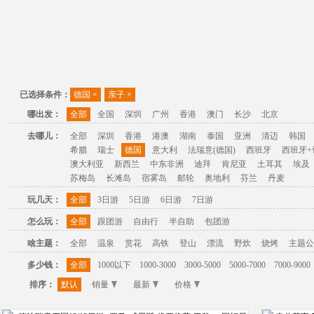
已选择条件：
德国
×
亲子
×
哪出发：
全部
全国
深圳
广州
香港
澳门
长沙
北京
去哪儿：
全部
深圳
香港
港澳
湖南
泰国
亚洲
清迈
韩国
希腊
瑞士
德国
意大利
法瑞意(德国)
西班牙
西班牙+
澳大利亚
新西兰
中东非洲
迪拜
肯尼亚
土耳其
埃及
苏梅岛
长滩岛
宿雾岛
邮轮
奥地利
芬兰
丹麦
玩几天：
全部
3日游
5日游
6日游
7日游
怎么玩：
全部
跟团游
自由行
半自助
包团游
啥主题：
全部
温泉
赏花
高铁
登山
漂流
野炊
烧烤
主题公
多少钱：
全部
1000以下
1000-3000
3000-5000
5000-7000
7000-9000
排序：
默认
销量
最新
价格