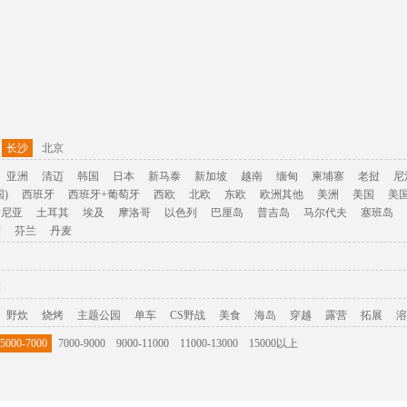
长沙
北京
亚洲
清迈
韩国
日本
新马泰
新加坡
越南
缅甸
柬埔寨
老挝
尼
)
西班牙
西班牙+葡萄牙
西欧
北欧
东欧
欧洲其他
美洲
美国
美
肯尼亚
土耳其
埃及
摩洛哥
以色列
巴厘岛
普吉岛
马尔代夫
塞班岛
利
芬兰
丹麦
游
野炊
烧烤
主题公园
单车
CS野战
美食
海岛
穿越
露营
拓展
溶
5000-7000
7000-9000
9000-11000
11000-13000
15000以上