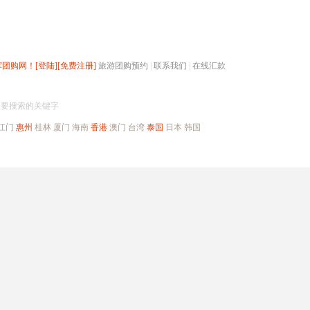
辉团购网！
[登陆]
[免费注册]
旅游团购预约
|
联系我们
|
在线汇款
搜团购
入要搜索的关键字
江门
惠州
桂林
厦门
海南
香港
澳门
台湾
泰国
日本
韩国
出境旅游
自驾游
高端海岛
公司旅游