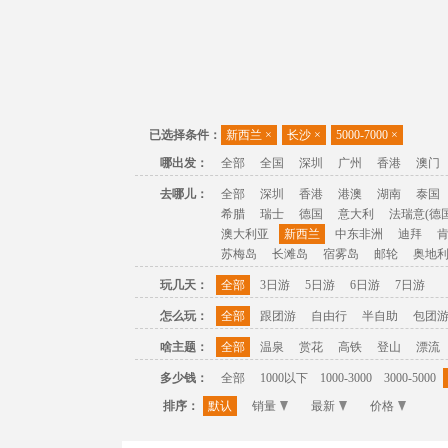
已选择条件：
新西兰
×
长沙
×
5000-7000
×
哪出发：
全部
全国
深圳
广州
香港
澳门
去哪儿：
全部
深圳
香港
港澳
湖南
泰国
希腊
瑞士
德国
意大利
法瑞意(德国
澳大利亚
新西兰
中东非洲
迪拜
苏梅岛
长滩岛
宿雾岛
邮轮
奥地
玩几天：
全部
3日游
5日游
6日游
7日游
怎么玩：
全部
跟团游
自由行
半自助
包团
啥主题：
全部
温泉
赏花
高铁
登山
漂流
多少钱：
全部
1000以下
1000-3000
3000-5000
排序：
默认
销量
最新
价格