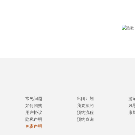
常见问题
出团计划
游
如何团购
我要预约
风
用户协议
预约流程
康
隐私声明
预约查询
免责声明