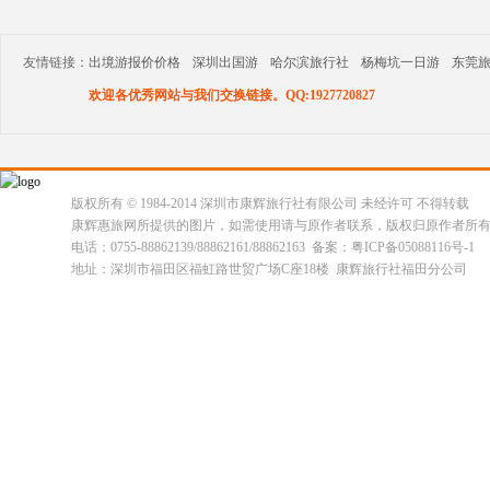
友情链接：
出境游报价价格
深圳出国游
哈尔滨旅行社
杨梅坑一日游
东莞
欢迎各优秀网站与我们交换链接。QQ:1927720827
版权所有 © 1984-2014 深圳市康辉旅行社有限公司 未经许可 不得转载
康辉惠旅网所提供的图片，如需使用请与原作者联系，版权归原作者所
电话：0755-88862139/88862161/88862163 备案：粤ICP备05088116号-1
地址：深圳市福田区福虹路世贸广场C座18楼 康辉旅行社福田分公司