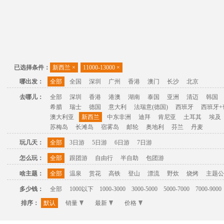
已选择条件：
新西兰
×
11000-13000
×
哪出发：
全部
全国
深圳
广州
香港
澳门
长沙
北京
去哪儿：
全部
深圳
香港
港澳
湖南
泰国
亚洲
清迈
韩国
希腊
瑞士
德国
意大利
法瑞意(德国)
西班牙
西班牙+
澳大利亚
新西兰
中东非洲
迪拜
肯尼亚
土耳其
埃及
苏梅岛
长滩岛
宿雾岛
邮轮
奥地利
芬兰
丹麦
玩几天：
全部
3日游
5日游
6日游
7日游
怎么玩：
全部
跟团游
自由行
半自助
包团游
啥主题：
全部
温泉
赏花
高铁
登山
漂流
野炊
烧烤
主题公
多少钱：
全部
1000以下
1000-3000
3000-5000
5000-7000
7000-9000
排序：
默认
销量
最新
价格