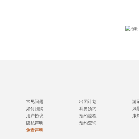
常见问题
出团计划
游
如何团购
我要预约
风
用户协议
预约流程
康
隐私声明
预约查询
免责声明