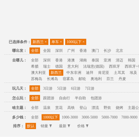
已选择条件：
新西兰
×
单车
×
1000以下
×
哪出发：
全部
全国
深圳
广州
香港
澳门
长沙
北京
去哪儿：
全部
深圳
香港
港澳
湖南
泰国
亚洲
清迈
韩国
希腊
瑞士
德国
意大利
法瑞意(德国)
西班牙
西班牙+
澳大利亚
新西兰
中东非洲
迪拜
肯尼亚
土耳其
埃及
苏梅岛
长滩岛
宿雾岛
邮轮
奥地利
芬兰
丹麦
玩几天：
全部
3日游
5日游
6日游
7日游
怎么玩：
全部
跟团游
自由行
半自助
包团游
啥主题：
全部
温泉
赏花
高铁
登山
漂流
野炊
烧烤
主题公
多少钱：
全部
1000以下
1000-3000
3000-5000
5000-7000
7000-9000
排序：
默认
销量
最新
价格