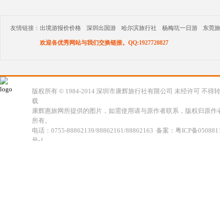
友情链接：
出境游报价价格
深圳出国游
哈尔滨旅行社
杨梅坑一日游
东莞
欢迎各优秀网站与我们交换链接。QQ:1927720827
版权所有 © 1984-2014 深圳市康辉旅行社有限公司 未经许可 不得
载
康辉惠旅网所提供的图片，如需使用请与原作者联系，版权归原作
所有。
电话：0755-88862139/88862161/88862163 备案：粤ICP备050881
号-1
地址：深圳市福田区福虹路世贸广场C座18楼 康辉旅行社福田分公