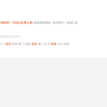
辉团购网！
[登陆]
[免费注册]
旅游团购预约
|
联系我们
|
在线汇款
搜团购
入要搜索的关键字
江门
惠州
桂林
厦门
海南
香港
澳门
台湾
泰国
日本
韩国
出境旅游
自驾游
高端海岛
公司旅游