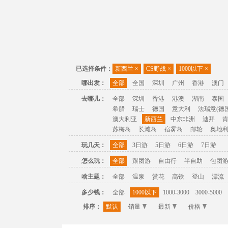
已选择条件：
新西兰
×
CS野战
×
1000以下
×
哪出发：
全部
全国
深圳
广州
香港
澳门
去哪儿：
全部
深圳
香港
港澳
湖南
泰国
希腊
瑞士
德国
意大利
法瑞意(德国
澳大利亚
新西兰
中东非洲
迪拜
苏梅岛
长滩岛
宿雾岛
邮轮
奥地
玩几天：
全部
3日游
5日游
6日游
7日游
怎么玩：
全部
跟团游
自由行
半自助
包团
啥主题：
全部
温泉
赏花
高铁
登山
漂流
多少钱：
全部
1000以下
1000-3000
3000-5000
排序：
默认
销量
最新
价格