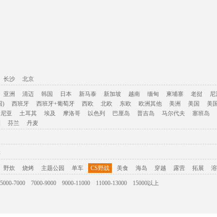
长沙
北京
亚洲
清迈
韩国
日本
新马泰
新加坡
越南
缅甸
柬埔寨
老挝
尼
)
西班牙
西班牙+葡萄牙
西欧
北欧
东欧
欧洲其他
美洲
美国
美
肯尼亚
土耳其
埃及
摩洛哥
以色列
巴厘岛
普吉岛
马尔代夫
塞班岛
利
芬兰
丹麦
游
野炊
烧烤
主题公园
单车
CS野战
美食
海岛
穿越
露营
拓展
溶
5000-7000
7000-9000
9000-11000
11000-13000
15000以上