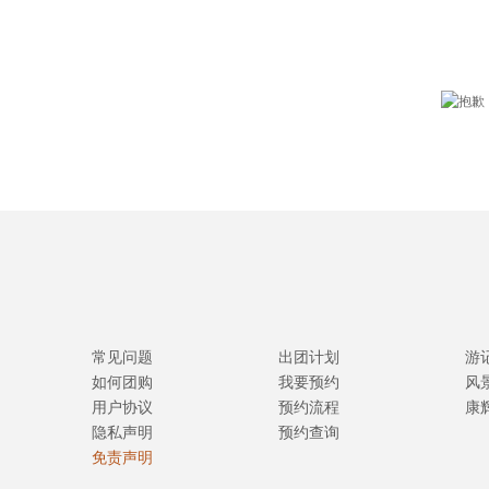
常见问题
出团计划
游
如何团购
我要预约
风
用户协议
预约流程
康
隐私声明
预约查询
免责声明