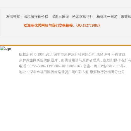
友情链接：
出境游报价价格
深圳出国游
哈尔滨旅行社
杨梅坑一日游
东莞
欢迎各优秀网站与我们交换链接。QQ:1927720827
版权所有 © 1984-2014 深圳市康辉旅行社有限公司 未经许可 不得转载
康辉惠旅网所提供的图片，如需使用请与原作者联系，版权归原作者所
电话：0755-88862139/88862161/88862163 备案：粤ICP备05088116号-1
地址：深圳市福田区福虹路世贸广场C座18楼 康辉旅行社福田分公司