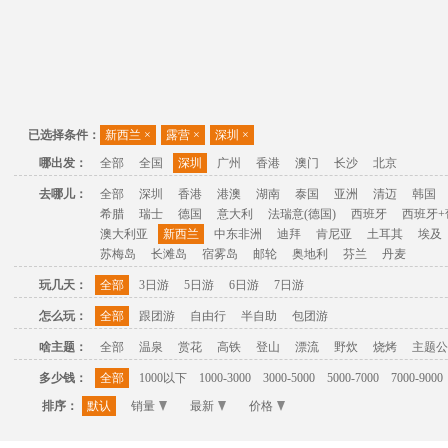
已选择条件：
新西兰
×
露营
×
深圳
×
哪出发：
全部
全国
深圳
广州
香港
澳门
长沙
北京
去哪儿：
全部
深圳
香港
港澳
湖南
泰国
亚洲
清迈
韩国
希腊
瑞士
德国
意大利
法瑞意(德国)
西班牙
西班牙+
澳大利亚
新西兰
中东非洲
迪拜
肯尼亚
土耳其
埃及
苏梅岛
长滩岛
宿雾岛
邮轮
奥地利
芬兰
丹麦
玩几天：
全部
3日游
5日游
6日游
7日游
怎么玩：
全部
跟团游
自由行
半自助
包团游
啥主题：
全部
温泉
赏花
高铁
登山
漂流
野炊
烧烤
主题公
多少钱：
全部
1000以下
1000-3000
3000-5000
5000-7000
7000-9000
排序：
默认
销量
最新
价格