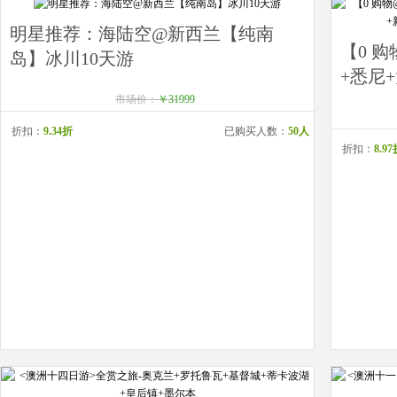
明星推荐：海陆空@新西兰【纯南
【0 
岛】冰川10天游
+悉尼+
市场价：
￥31999
折扣：
9.34折
已购买人数：
50人
折扣：
8.9