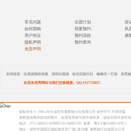
常见问题
出团计划
游
如何团购
我要预约
风
用户协议
预约流程
康
隐私声明
预约查询
免责声明
友情链接：
出境游报价价格
深圳出国游
哈尔滨旅行社
杨梅坑一日游
东莞
欢迎各优秀网站与我们交换链接。QQ:1927720827
版权所有 © 1984-2014 深圳市康辉旅行社有限公司 未经许可 不得转载
康辉惠旅网所提供的图片，如需使用请与原作者联系，版权归原作者所
电话：0755-88862139/88862161/88862163 备案：粤ICP备05088116号-1
地址：深圳市福田区福虹路世贸广场C座18楼 康辉旅行社福田分公司