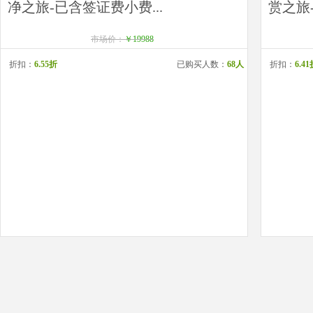
净之旅-已含签证费小费...
赏之旅-
市场价：
￥19988
折扣：
6.55折
已购买人数：
68人
折扣：
6.4