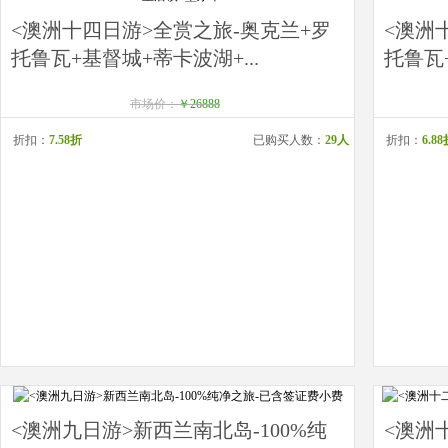
<澳洲十四日游>全赏之旅-奥克兰+罗
<澳洲
托鲁瓦+基督城+蒂卡波湖+...
托鲁瓦+
市场价：
￥26888
折扣：
7.58折
已购买人数：
29人
折扣：
6.8
<澳洲九日游>新西兰南北岛-100%纯
<澳洲