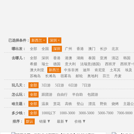
已选择条件：
新西兰
×
深圳
×
哪出发：
全部
全国
深圳
广州
香港
澳门
长沙
北京
去哪儿：
全部
深圳
香港
港澳
湖南
泰国
亚洲
清迈
韩国
希腊
瑞士
德国
意大利
法瑞意(德国)
西班牙
西班牙+
澳大利亚
新西兰
中东非洲
迪拜
肯尼亚
土耳其
埃及
苏梅岛
长滩岛
宿雾岛
邮轮
奥地利
芬兰
丹麦
玩几天：
全部
3日游
5日游
6日游
7日游
怎么玩：
全部
跟团游
自由行
半自助
包团游
啥主题：
全部
温泉
赏花
高铁
登山
漂流
野炊
烧烤
主题公
多少钱：
全部
1000以下
1000-3000
3000-5000
5000-7000
7000-9000
排序：
默认
销量
最新
价格