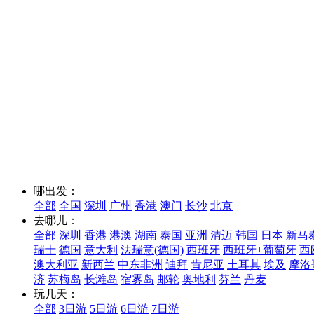
哪出发：
全部
全国
深圳
广州
香港
澳门
长沙
北京
去哪儿：
全部
深圳
香港
港澳
湖南
泰国
亚洲
清迈
韩国
日本
新马
瑞士
德国
意大利
法瑞意(德国)
西班牙
西班牙+葡萄牙
西
澳大利亚
新西兰
中东非洲
迪拜
肯尼亚
土耳其
埃及
摩洛
济
苏梅岛
长滩岛
宿雾岛
邮轮
奥地利
芬兰
丹麦
玩几天：
全部
3日游
5日游
6日游
7日游