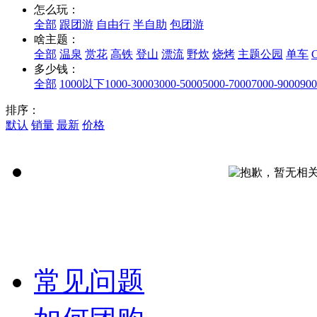
怎么玩：
全部
跟团游
自由行
半自助
包团游
啥主题：
全部
温泉
赏花
高铁
登山
漂流
野炊
烧烤
主题公园
单车
多少钱：
全部
1000以下
1000-3000
3000-5000
5000-7000
7000-9000
900
排序：
默认
销量
最新
价格
常见问题