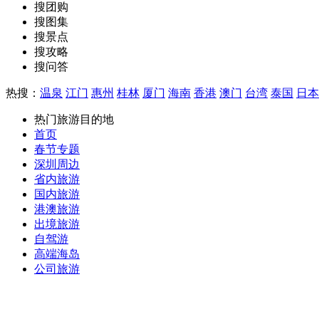
搜团购
搜图集
搜景点
搜攻略
搜问答
热搜：
温泉
江门
惠州
桂林
厦门
海南
香港
澳门
台湾
泰国
日本
热门旅游目的地
首页
春节专题
深圳周边
省内旅游
国内旅游
港澳旅游
出境旅游
自驾游
高端海岛
公司旅游