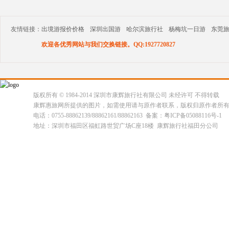
友情链接：
出境游报价价格
深圳出国游
哈尔滨旅行社
杨梅坑一日游
东莞
欢迎各优秀网站与我们交换链接。QQ:1927720827
版权所有 © 1984-2014 深圳市康辉旅行社有限公司 未经许可 不得转载
康辉惠旅网所提供的图片，如需使用请与原作者联系，版权归原作者所
电话：0755-88862139/88862161/88862163 备案：粤ICP备05088116号-1
地址：深圳市福田区福虹路世贸广场C座18楼 康辉旅行社福田分公司