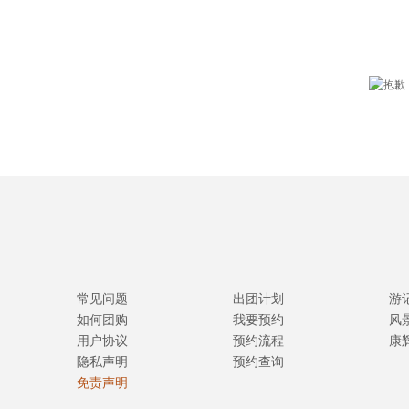
常见问题
出团计划
游
如何团购
我要预约
风
用户协议
预约流程
康
隐私声明
预约查询
免责声明