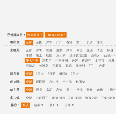
已选择条件：
澳大利亚
×
11000-13000
×
哪出发：
全部
全国
深圳
广州
香港
澳门
长沙
北京
去哪儿：
全部
深圳
香港
港澳
湖南
泰国
亚洲
清迈
韩国
希腊
瑞士
德国
意大利
法瑞意(德国)
西班牙
西班牙+
澳大利亚
新西兰
中东非洲
迪拜
肯尼亚
土耳其
埃及
苏梅岛
长滩岛
宿雾岛
邮轮
奥地利
芬兰
丹麦
玩几天：
全部
3日游
5日游
6日游
7日游
怎么玩：
全部
跟团游
自由行
半自助
包团游
啥主题：
全部
温泉
赏花
高铁
登山
漂流
野炊
烧烤
主题公
多少钱：
全部
1000以下
1000-3000
3000-5000
5000-7000
7000-9000
排序：
默认
销量
最新
价格