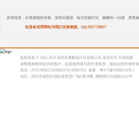
友情链接：
出境游报价价格
深圳出国游
哈尔滨旅行社
杨梅坑一日游
东莞
欢迎各优秀网站与我们交换链接。QQ:1927720827
版权所有 © 1984-2014 深圳市康辉旅行社有限公司 未经许可 不得转载
康辉惠旅网所提供的图片，如需使用请与原作者联系，版权归原作者所
电话：0755-88862139/88862161/88862163 备案：粤ICP备05088116号-1
地址：深圳市福田区福虹路世贸广场C座18楼 康辉旅行社福田分公司