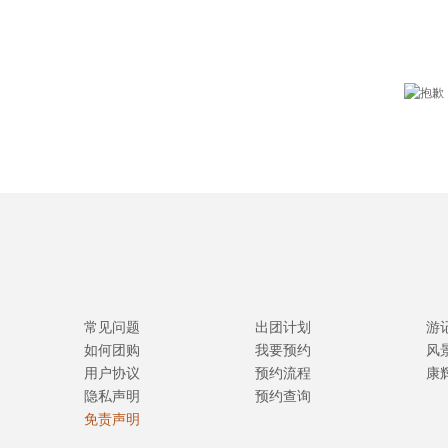
常见问题
出团计划
游
如何团购
我要预约
风
用户协议
预约流程
康
隐私声明
预约查询
免责声明