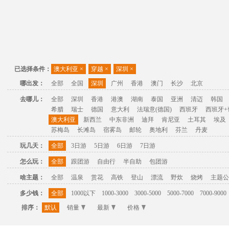
已选择条件：
澳大利亚
×
穿越
×
深圳
×
哪出发：
全部
全国
深圳
广州
香港
澳门
长沙
北京
去哪儿：
全部
深圳
香港
港澳
湖南
泰国
亚洲
清迈
韩国
希腊
瑞士
德国
意大利
法瑞意(德国)
西班牙
西班牙+
澳大利亚
新西兰
中东非洲
迪拜
肯尼亚
土耳其
埃及
苏梅岛
长滩岛
宿雾岛
邮轮
奥地利
芬兰
丹麦
玩几天：
全部
3日游
5日游
6日游
7日游
怎么玩：
全部
跟团游
自由行
半自助
包团游
啥主题：
全部
温泉
赏花
高铁
登山
漂流
野炊
烧烤
主题公
多少钱：
全部
1000以下
1000-3000
3000-5000
5000-7000
7000-9000
排序：
默认
销量
最新
价格