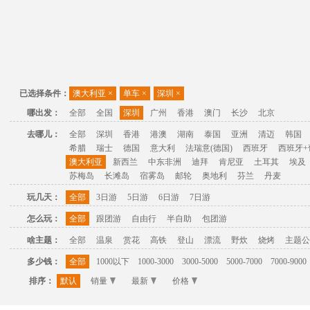
已选择条件：
澳大利亚
×
单车
×
深圳
×
哪出发：
全部
全国
深圳
广州
香港
澳门
长沙
北京
去哪儿：
全部
深圳
香港
港澳
湖南
泰国
亚洲
清迈
韩国
希腊
瑞士
德国
意大利
法瑞意(德国)
西班牙
西班牙+
澳大利亚
新西兰
中东非洲
迪拜
肯尼亚
土耳其
埃及
苏梅岛
长滩岛
宿雾岛
邮轮
奥地利
芬兰
丹麦
玩几天：
全部
3日游
5日游
6日游
7日游
怎么玩：
全部
跟团游
自由行
半自助
包团游
啥主题：
全部
温泉
赏花
高铁
登山
漂流
野炊
烧烤
主题公
多少钱：
全部
1000以下
1000-3000
3000-5000
5000-7000
7000-9000
排序：
默认
销量
最新
价格