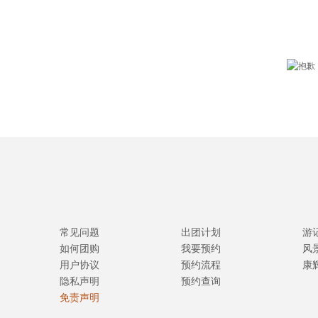
常见问题
出团计划
游
如何团购
我要预约
风
用户协议
预约流程
康
隐私声明
预约查询
免责声明