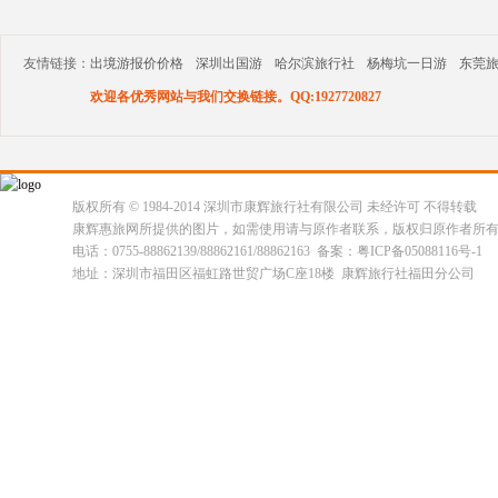
友情链接：
出境游报价价格
深圳出国游
哈尔滨旅行社
杨梅坑一日游
东莞
欢迎各优秀网站与我们交换链接。QQ:1927720827
版权所有 © 1984-2014 深圳市康辉旅行社有限公司 未经许可 不得转载
康辉惠旅网所提供的图片，如需使用请与原作者联系，版权归原作者所
电话：0755-88862139/88862161/88862163 备案：粤ICP备05088116号-1
地址：深圳市福田区福虹路世贸广场C座18楼 康辉旅行社福田分公司