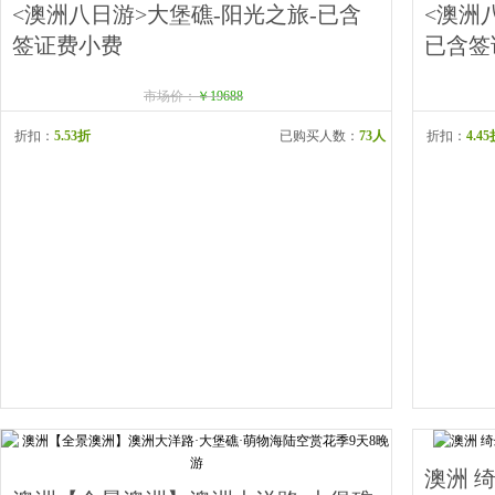
<澳洲八日游>大堡礁-阳光之旅-已含
<澳洲
签证费小费
已含签
市场价：
￥19688
折扣：
5.53折
已购买人数：
73人
折扣：
4.4
澳洲 