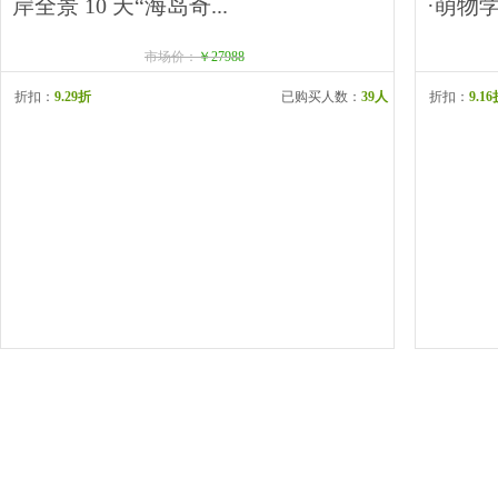
岸全景 10 天“海岛奇...
·萌物学
市场价：
￥27988
折扣：
9.29折
已购买人数：
39人
折扣：
9.1