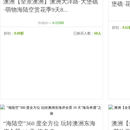
澳洲【全景澳洲】澳洲大洋路·大堡礁
堡礁·花
·萌物海陆空赏花季9天8...
市场价：
￥22988
折扣：
8.6
折扣：
8.69折
已购买人数：
68人
“海陆空”360 度全方位 玩转澳洲东海
澳洲【