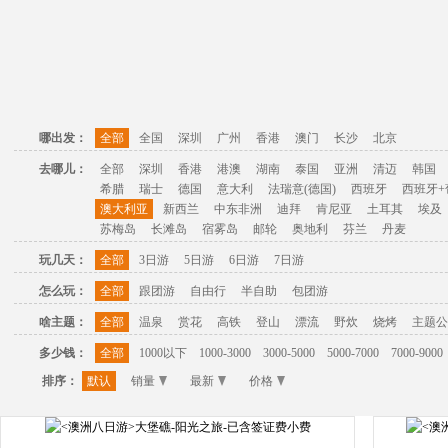
哪出发：
全部
全国
深圳
广州
香港
澳门
长沙
北京
去哪儿：
全部
深圳
香港
港澳
湖南
泰国
亚洲
清迈
韩国
希腊
瑞士
德国
意大利
法瑞意(德国)
西班牙
西班牙+
澳大利亚
新西兰
中东非洲
迪拜
肯尼亚
土耳其
埃及
苏梅岛
长滩岛
宿雾岛
邮轮
奥地利
芬兰
丹麦
玩几天：
全部
3日游
5日游
6日游
7日游
怎么玩：
全部
跟团游
自由行
半自助
包团游
啥主题：
全部
温泉
赏花
高铁
登山
漂流
野炊
烧烤
主题公
多少钱：
全部
1000以下
1000-3000
3000-5000
5000-7000
7000-9000
排序：
默认
销量
最新
价格