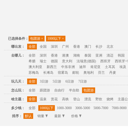
已选择条件：
包团游
×
1000以下
×
哪出发：
全部
全国
深圳
广州
香港
澳门
长沙
北京
去哪儿：
全部
深圳
香港
港澳
湖南
泰国
亚洲
清迈
韩国
希腊
瑞士
德国
意大利
法瑞意(德国)
西班牙
西班牙+
澳大利亚
新西兰
中东非洲
迪拜
肯尼亚
土耳其
埃及
苏梅岛
长滩岛
宿雾岛
邮轮
奥地利
芬兰
丹麦
玩几天：
全部
3日游
5日游
6日游
7日游
怎么玩：
全部
跟团游
自由行
半自助
包团游
啥主题：
全部
温泉
赏花
高铁
登山
漂流
野炊
烧烤
主题公
多少钱：
全部
1000以下
1000-3000
3000-5000
5000-7000
7000-9000
排序：
默认
销量
最新
价格