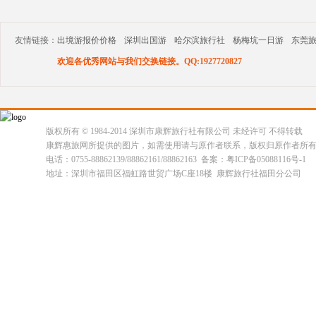
友情链接：
出境游报价价格
深圳出国游
哈尔滨旅行社
杨梅坑一日游
东莞
欢迎各优秀网站与我们交换链接。QQ:1927720827
版权所有 © 1984-2014 深圳市康辉旅行社有限公司 未经许可 不得转载
康辉惠旅网所提供的图片，如需使用请与原作者联系，版权归原作者所
电话：0755-88862139/88862161/88862163 备案：粤ICP备05088116号-1
地址：深圳市福田区福虹路世贸广场C座18楼 康辉旅行社福田分公司