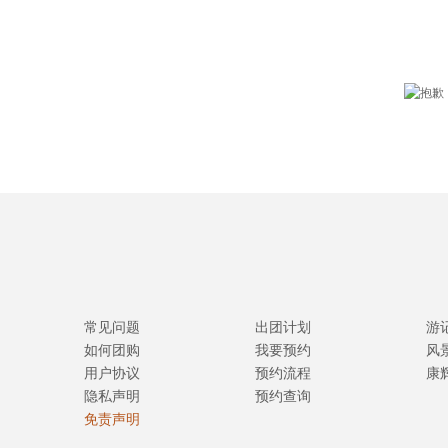
常见问题
出团计划
游
如何团购
我要预约
风
用户协议
预约流程
康
隐私声明
预约查询
免责声明