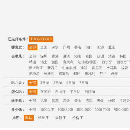
已选择条件：
11000-13000
×
哪出发：
全部
全国
深圳
广州
香港
澳门
长沙
北京
去哪儿：
全部
深圳
香港
港澳
湖南
泰国
亚洲
清迈
韩国
希腊
瑞士
德国
意大利
法瑞意(德国)
西班牙
西班牙+
澳大利亚
新西兰
中东非洲
迪拜
肯尼亚
土耳其
埃及
苏梅岛
长滩岛
宿雾岛
邮轮
奥地利
芬兰
丹麦
玩几天：
全部
3日游
5日游
6日游
7日游
怎么玩：
全部
跟团游
自由行
半自助
包团游
啥主题：
全部
温泉
赏花
高铁
登山
漂流
野炊
烧烤
主题公
多少钱：
全部
1000以下
1000-3000
3000-5000
5000-7000
7000-9000
排序：
默认
销量
最新
价格