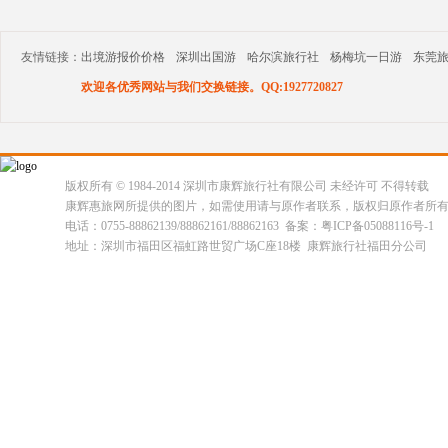
友情链接：
出境游报价价格
深圳出国游
哈尔滨旅行社
杨梅坑一日游
东莞
欢迎各优秀网站与我们交换链接。QQ:1927720827
版权所有 © 1984-2014 深圳市康辉旅行社有限公司 未经许可 不得转载
康辉惠旅网所提供的图片，如需使用请与原作者联系，版权归原作者所
电话：0755-88862139/88862161/88862163 备案：粤ICP备05088116号-1
地址：深圳市福田区福虹路世贸广场C座18楼 康辉旅行社福田分公司