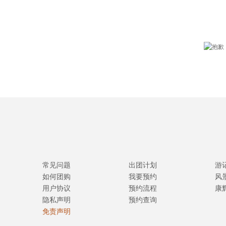
常见问题
出团计划
游
如何团购
我要预约
风
用户协议
预约流程
康
隐私声明
预约查询
免责声明