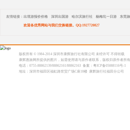
友情链接：
出境游报价价格
深圳出国游
哈尔滨旅行社
杨梅坑一日游
东莞
欢迎各优秀网站与我们交换链接。QQ:1927720827
版权所有 © 1984-2014 深圳市康辉旅行社有限公司 未经许可 不得转载
康辉惠旅网所提供的图片，如需使用请与原作者联系，版权归原作者所
电话：0755-88862139/88862161/88862163 备案：粤ICP备05088116号-1
地址：深圳市福田区福虹路世贸广场C座18楼 康辉旅行社福田分公司