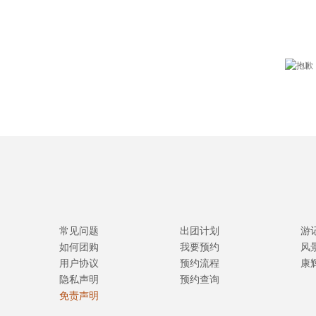
常见问题
出团计划
游
如何团购
我要预约
风
用户协议
预约流程
康
隐私声明
预约查询
免责声明