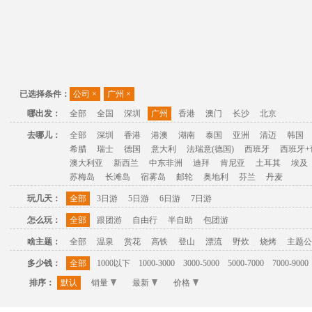
已选择条件：
公司
×
广州
×
哪出发：
全部
全国
深圳
广州
香港
澳门
长沙
北京
去哪儿：
全部
深圳
香港
港澳
湖南
泰国
亚洲
清迈
韩国
希腊
瑞士
德国
意大利
法瑞意(德国)
西班牙
西班牙+
澳大利亚
新西兰
中东非洲
迪拜
肯尼亚
土耳其
埃及
苏梅岛
长滩岛
宿雾岛
邮轮
奥地利
芬兰
丹麦
玩几天：
全部
3日游
5日游
6日游
7日游
怎么玩：
全部
跟团游
自由行
半自助
包团游
啥主题：
全部
温泉
赏花
高铁
登山
漂流
野炊
烧烤
主题公
多少钱：
全部
1000以下
1000-3000
3000-5000
5000-7000
7000-9000
排序：
默认
销量
最新
价格