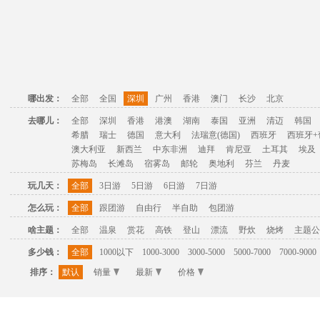
哪出发：
全部
全国
深圳
广州
香港
澳门
长沙
北京
去哪儿：
全部
深圳
香港
港澳
湖南
泰国
亚洲
清迈
韩国
希腊
瑞士
德国
意大利
法瑞意(德国)
西班牙
西班牙+
澳大利亚
新西兰
中东非洲
迪拜
肯尼亚
土耳其
埃及
苏梅岛
长滩岛
宿雾岛
邮轮
奥地利
芬兰
丹麦
玩几天：
全部
3日游
5日游
6日游
7日游
怎么玩：
全部
跟团游
自由行
半自助
包团游
啥主题：
全部
温泉
赏花
高铁
登山
漂流
野炊
烧烤
主题公
多少钱：
全部
1000以下
1000-3000
3000-5000
5000-7000
7000-9000
排序：
默认
销量
最新
价格