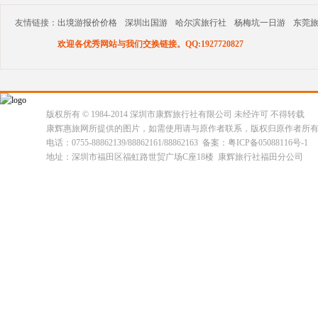
友情链接：
出境游报价价格
深圳出国游
哈尔滨旅行社
杨梅坑一日游
东莞
欢迎各优秀网站与我们交换链接。QQ:1927720827
版权所有 © 1984-2014 深圳市康辉旅行社有限公司 未经许可 不得转载
康辉惠旅网所提供的图片，如需使用请与原作者联系，版权归原作者所
电话：0755-88862139/88862161/88862163 备案：粤ICP备05088116号-1
地址：深圳市福田区福虹路世贸广场C座18楼 康辉旅行社福田分公司