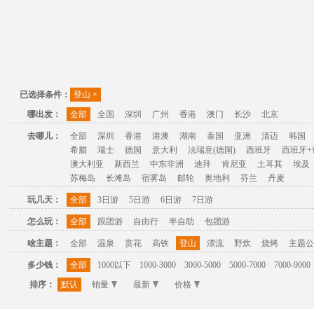
已选择条件：
登山
×
哪出发：
全部
全国
深圳
广州
香港
澳门
长沙
北京
去哪儿：
全部
深圳
香港
港澳
湖南
泰国
亚洲
清迈
韩国
希腊
瑞士
德国
意大利
法瑞意(德国)
西班牙
西班牙+
澳大利亚
新西兰
中东非洲
迪拜
肯尼亚
土耳其
埃及
苏梅岛
长滩岛
宿雾岛
邮轮
奥地利
芬兰
丹麦
玩几天：
全部
3日游
5日游
6日游
7日游
怎么玩：
全部
跟团游
自由行
半自助
包团游
啥主题：
全部
温泉
赏花
高铁
登山
漂流
野炊
烧烤
主题公
多少钱：
全部
1000以下
1000-3000
3000-5000
5000-7000
7000-9000
排序：
默认
销量
最新
价格