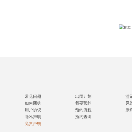
常见问题
出团计划
游
如何团购
我要预约
风
用户协议
预约流程
康
隐私声明
预约查询
免责声明