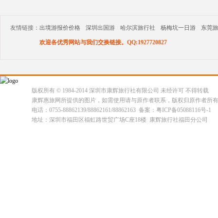
友情链接：
出境游报价价格
深圳出国游
哈尔滨旅行社
杨梅坑一日游
东莞
欢迎各优秀网站与我们交换链接。QQ:1927720827
版权所有 © 1984-2014 深圳市康辉旅行社有限公司 未经许可 不得转载
康辉惠旅网所提供的图片，如需使用请与原作者联系，版权归原作者所
电话：0755-88862139/88862161/88862163 备案：粤ICP备05088116号-1
地址：深圳市福田区福虹路世贸广场C座18楼 康辉旅行社福田分公司