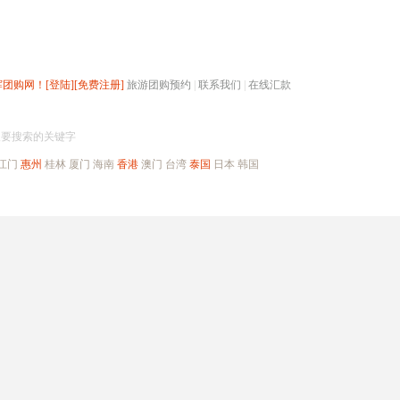
辉团购网！
[登陆]
[免费注册]
旅游团购预约
|
联系我们
|
在线汇款
搜团购
入要搜索的关键字
江门
惠州
桂林
厦门
海南
香港
澳门
台湾
泰国
日本
韩国
出境旅游
自驾游
高端海岛
公司旅游