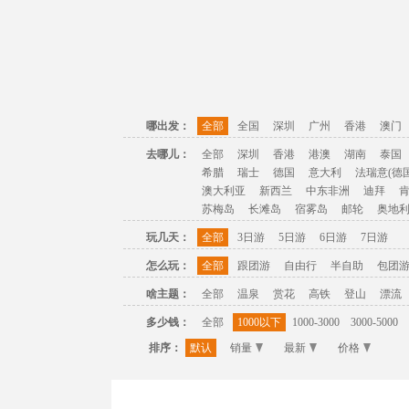
哪出发：
全部
全国
深圳
广州
香港
澳门
去哪儿：
全部
深圳
香港
港澳
湖南
泰国
希腊
瑞士
德国
意大利
法瑞意(德国
澳大利亚
新西兰
中东非洲
迪拜
苏梅岛
长滩岛
宿雾岛
邮轮
奥地
玩几天：
全部
3日游
5日游
6日游
7日游
怎么玩：
全部
跟团游
自由行
半自助
包团
啥主题：
全部
温泉
赏花
高铁
登山
漂流
多少钱：
全部
1000以下
1000-3000
3000-5000
排序：
默认
销量
最新
价格