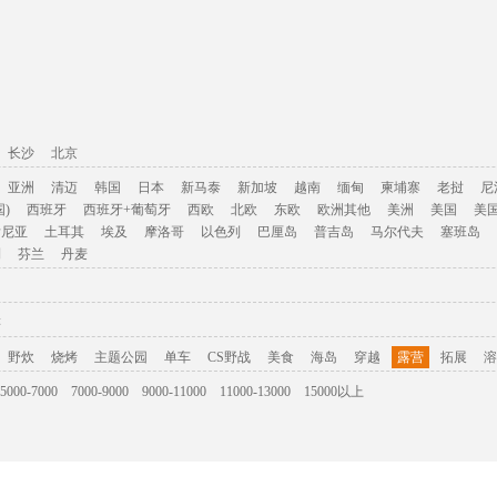
长沙
北京
亚洲
清迈
韩国
日本
新马泰
新加坡
越南
缅甸
柬埔寨
老挝
尼
)
西班牙
西班牙+葡萄牙
西欧
北欧
东欧
欧洲其他
美洲
美国
美
肯尼亚
土耳其
埃及
摩洛哥
以色列
巴厘岛
普吉岛
马尔代夫
塞班岛
利
芬兰
丹麦
游
野炊
烧烤
主题公园
单车
CS野战
美食
海岛
穿越
露营
拓展
溶
5000-7000
7000-9000
9000-11000
11000-13000
15000以上