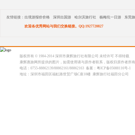
友情链接：
出境游报价价格
深圳出国游
哈尔滨旅行社
杨梅坑一日游
东莞
欢迎各优秀网站与我们交换链接。QQ:1927720827
版权所有 © 1984-2014 深圳市康辉旅行社有限公司 未经许可 不得转载
康辉惠旅网所提供的图片，如需使用请与原作者联系，版权归原作者所
电话：0755-88862139/88862161/88862163 备案：粤ICP备05088116号-1
地址：深圳市福田区福虹路世贸广场C座18楼 康辉旅行社福田分公司