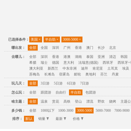
已选择条件：
美国
×
半自助
×
3000-5000
×
哪出发：
全部
全国
深圳
广州
香港
澳门
长沙
北京
去哪儿：
全部
深圳
香港
港澳
湖南
泰国
亚洲
清迈
韩国
希腊
瑞士
德国
意大利
法瑞意(德国)
西班牙
西班牙+
澳大利亚
新西兰
中东非洲
迪拜
肯尼亚
土耳其
埃及
苏梅岛
长滩岛
宿雾岛
邮轮
奥地利
芬兰
丹麦
玩几天：
全部
3日游
5日游
6日游
7日游
怎么玩：
全部
跟团游
自由行
半自助
包团游
啥主题：
全部
温泉
赏花
高铁
登山
漂流
野炊
烧烤
主题公
多少钱：
全部
1000以下
1000-3000
3000-5000
5000-7000
7000-9000
排序：
默认
销量
最新
价格