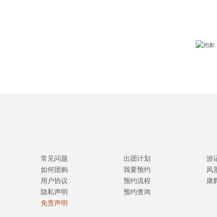
常见问题
出团计划
游
如何团购
我要预约
风
用户协议
预约流程
康
隐私声明
预约查询
免责声明