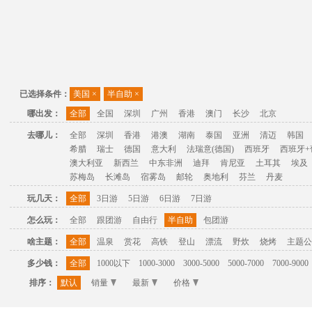
已选择条件：
美国
×
半自助
×
哪出发：
全部
全国
深圳
广州
香港
澳门
长沙
北京
去哪儿：
全部
深圳
香港
港澳
湖南
泰国
亚洲
清迈
韩国
希腊
瑞士
德国
意大利
法瑞意(德国)
西班牙
西班牙+
澳大利亚
新西兰
中东非洲
迪拜
肯尼亚
土耳其
埃及
苏梅岛
长滩岛
宿雾岛
邮轮
奥地利
芬兰
丹麦
玩几天：
全部
3日游
5日游
6日游
7日游
怎么玩：
全部
跟团游
自由行
半自助
包团游
啥主题：
全部
温泉
赏花
高铁
登山
漂流
野炊
烧烤
主题公
多少钱：
全部
1000以下
1000-3000
3000-5000
5000-7000
7000-9000
排序：
默认
销量
最新
价格