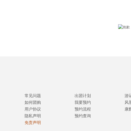
常见问题
出团计划
游
如何团购
我要预约
风
用户协议
预约流程
康
隐私声明
预约查询
免责声明