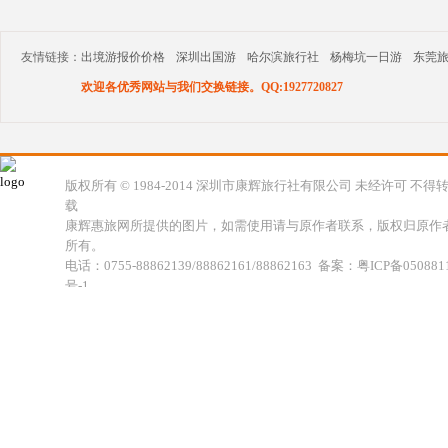
友情链接：
出境游报价价格
深圳出国游
哈尔滨旅行社
杨梅坑一日游
东莞
欢迎各优秀网站与我们交换链接。QQ:1927720827
版权所有 © 1984-2014 深圳市康辉旅行社有限公司 未经许可 不得
载
康辉惠旅网所提供的图片，如需使用请与原作者联系，版权归原作
所有。
电话：0755-88862139/88862161/88862163 备案：粤ICP备050881
号-1
地址：深圳市福田区福虹路世贸广场C座18楼 康辉旅行社福田分公