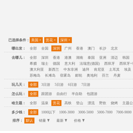
已选择条件：
美国
×
赏花
×
深圳
×
哪出发：
全部
全国
深圳
广州
香港
澳门
长沙
北京
去哪儿：
全部
深圳
香港
港澳
湖南
泰国
亚洲
清迈
韩国
希腊
瑞士
德国
意大利
法瑞意(德国)
西班牙
西班牙+
澳大利亚
新西兰
中东非洲
迪拜
肯尼亚
土耳其
埃及
苏梅岛
长滩岛
宿雾岛
邮轮
奥地利
芬兰
丹麦
玩几天：
全部
3日游
5日游
6日游
7日游
怎么玩：
全部
跟团游
自由行
半自助
包团游
啥主题：
全部
温泉
赏花
高铁
登山
漂流
野炊
烧烤
主题公
多少钱：
全部
1000以下
1000-3000
3000-5000
5000-7000
7000-9000
排序：
默认
销量
最新
价格