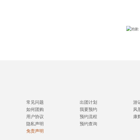
常见问题
出团计划
游
如何团购
我要预约
风
用户协议
预约流程
康
隐私声明
预约查询
免责声明