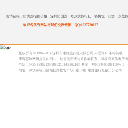
友情链接：
出境游报价价格
深圳出国游
哈尔滨旅行社
杨梅坑一日游
东莞
欢迎各优秀网站与我们交换链接。QQ:1927720827
版权所有 © 1984-2014 深圳市康辉旅行社有限公司 未经许可 不得转载
康辉惠旅网所提供的图片，如需使用请与原作者联系，版权归原作者所
电话：0755-88862139/88862161/88862163 备案：粤ICP备05088116号-1
地址：深圳市福田区福虹路世贸广场C座18楼 康辉旅行社福田分公司