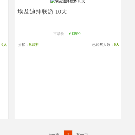
埃及迪拜联游 10天
市场价：
￥13999
：
0人
折扣：
9.29折
已购买人数：
0人
上一页
1
下一页