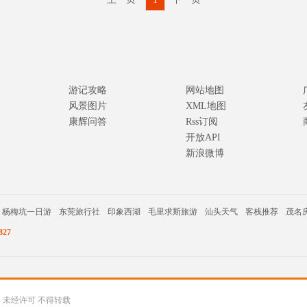
游记攻略
网站地图
风景图片
XML地图
康辉问答
Rss订阅
开放API
新浪微博
杨梅坑一日游
东莞旅行社
印象西湖
毛里求斯旅游
汕头天气
客栈推荐
茂名
27
公司 未经许可 不得转载