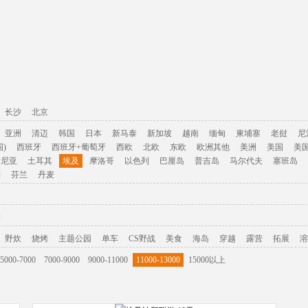
长沙
北京
亚洲
清迈
韩国
日本
新马泰
新加坡
越南
缅甸
柬埔寨
老挝
尼
)
西班牙
西班牙+葡萄牙
西欧
北欧
东欧
欧洲其他
美洲
美国
美
肯尼亚
土耳其
埃及
摩洛哥
以色列
巴厘岛
普吉岛
马尔代夫
塞班岛
利
芬兰
丹麦
游
野炊
烧烤
主题公园
单车
CS野战
美食
海岛
穿越
露营
拓展
溶
5000-7000
7000-9000
9000-11000
11000-13000
15000以上