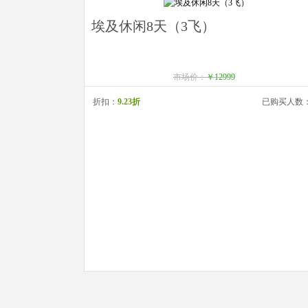
埃及休闲8天（3飞）
市场价：
￥12999
折扣：
9.23折
已购买人数