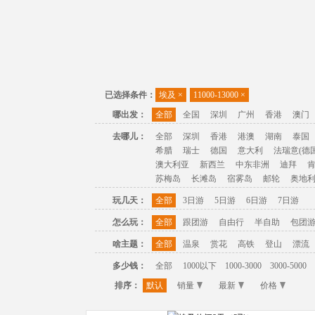
已选择条件：
埃及
×
11000-13000
×
哪出发：
全部
全国
深圳
广州
香港
澳门
去哪儿：
全部
深圳
香港
港澳
湖南
泰国
希腊
瑞士
德国
意大利
法瑞意(德国
澳大利亚
新西兰
中东非洲
迪拜
苏梅岛
长滩岛
宿雾岛
邮轮
奥地
玩几天：
全部
3日游
5日游
6日游
7日游
怎么玩：
全部
跟团游
自由行
半自助
包团
啥主题：
全部
温泉
赏花
高铁
登山
漂流
多少钱：
全部
1000以下
1000-3000
3000-5000
排序：
默认
销量
最新
价格