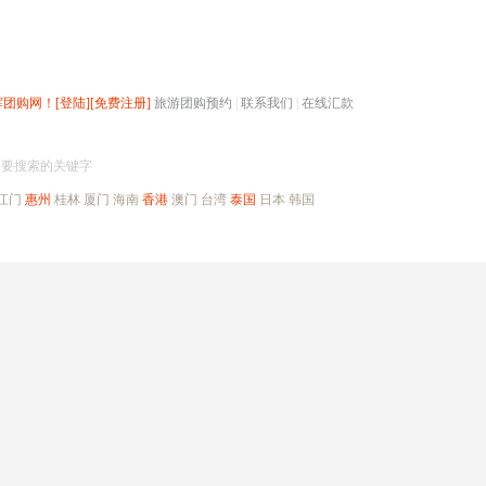
辉团购网！
[登陆]
[免费注册]
旅游团购预约
|
联系我们
|
在线汇款
搜团购
入要搜索的关键字
江门
惠州
桂林
厦门
海南
香港
澳门
台湾
泰国
日本
韩国
出境旅游
自驾游
高端海岛
公司旅游