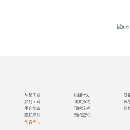
常见问题
出团计划
游
如何团购
我要预约
风
用户协议
预约流程
康
隐私声明
预约查询
免责声明