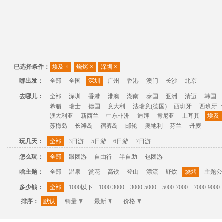
已选择条件：
埃及
×
烧烤
×
深圳
×
哪出发：
全部
全国
深圳
广州
香港
澳门
长沙
北京
去哪儿：
全部
深圳
香港
港澳
湖南
泰国
亚洲
清迈
韩国
希腊
瑞士
德国
意大利
法瑞意(德国)
西班牙
西班牙+
澳大利亚
新西兰
中东非洲
迪拜
肯尼亚
土耳其
埃及
苏梅岛
长滩岛
宿雾岛
邮轮
奥地利
芬兰
丹麦
玩几天：
全部
3日游
5日游
6日游
7日游
怎么玩：
全部
跟团游
自由行
半自助
包团游
啥主题：
全部
温泉
赏花
高铁
登山
漂流
野炊
烧烤
主题公
多少钱：
全部
1000以下
1000-3000
3000-5000
5000-7000
7000-9000
排序：
默认
销量
最新
价格