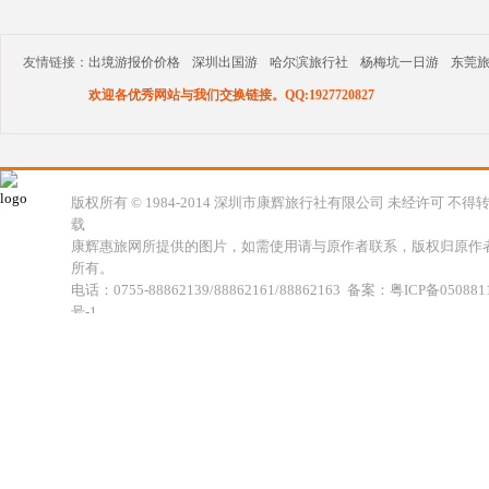
友情链接：
出境游报价价格
深圳出国游
哈尔滨旅行社
杨梅坑一日游
东莞
欢迎各优秀网站与我们交换链接。QQ:1927720827
版权所有 © 1984-2014 深圳市康辉旅行社有限公司 未经许可 不得
载
康辉惠旅网所提供的图片，如需使用请与原作者联系，版权归原作
所有。
电话：0755-88862139/88862161/88862163 备案：粤ICP备050881
号-1
地址：深圳市福田区福虹路世贸广场C座18楼 康辉旅行社福田分公