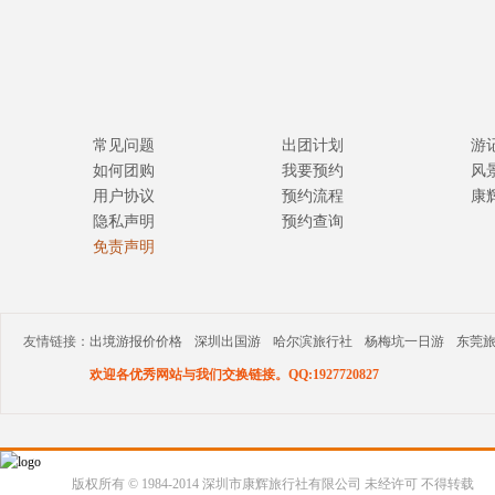
常见问题
出团计划
游
如何团购
我要预约
风
用户协议
预约流程
康
隐私声明
预约查询
免责声明
友情链接：
出境游报价价格
深圳出国游
哈尔滨旅行社
杨梅坑一日游
东莞
欢迎各优秀网站与我们交换链接。QQ:1927720827
版权所有 © 1984-2014 深圳市康辉旅行社有限公司 未经许可 不得转载