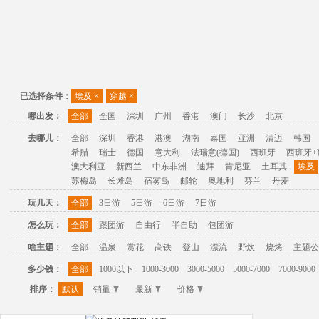
已选择条件：
埃及
×
穿越
×
哪出发：
全部
全国
深圳
广州
香港
澳门
长沙
北京
去哪儿：
全部
深圳
香港
港澳
湖南
泰国
亚洲
清迈
韩国
希腊
瑞士
德国
意大利
法瑞意(德国)
西班牙
西班牙+
澳大利亚
新西兰
中东非洲
迪拜
肯尼亚
土耳其
埃及
苏梅岛
长滩岛
宿雾岛
邮轮
奥地利
芬兰
丹麦
玩几天：
全部
3日游
5日游
6日游
7日游
怎么玩：
全部
跟团游
自由行
半自助
包团游
啥主题：
全部
温泉
赏花
高铁
登山
漂流
野炊
烧烤
主题公
多少钱：
全部
1000以下
1000-3000
3000-5000
5000-7000
7000-9000
排序：
默认
销量
最新
价格