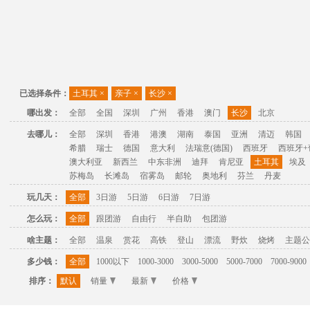
已选择条件：
土耳其
×
亲子
×
长沙
×
哪出发：
全部
全国
深圳
广州
香港
澳门
长沙
北京
去哪儿：
全部
深圳
香港
港澳
湖南
泰国
亚洲
清迈
韩国
希腊
瑞士
德国
意大利
法瑞意(德国)
西班牙
西班牙+
澳大利亚
新西兰
中东非洲
迪拜
肯尼亚
土耳其
埃及
苏梅岛
长滩岛
宿雾岛
邮轮
奥地利
芬兰
丹麦
玩几天：
全部
3日游
5日游
6日游
7日游
怎么玩：
全部
跟团游
自由行
半自助
包团游
啥主题：
全部
温泉
赏花
高铁
登山
漂流
野炊
烧烤
主题公
多少钱：
全部
1000以下
1000-3000
3000-5000
5000-7000
7000-9000
排序：
默认
销量
最新
价格