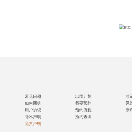
常见问题
出团计划
游
如何团购
我要预约
风
用户协议
预约流程
康
隐私声明
预约查询
免责声明