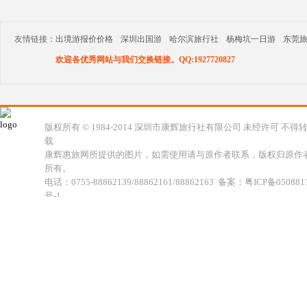
友情链接：
出境游报价价格
深圳出国游
哈尔滨旅行社
杨梅坑一日游
东莞
欢迎各优秀网站与我们交换链接。QQ:1927720827
版权所有 © 1984-2014 深圳市康辉旅行社有限公司 未经许可 不得
载
康辉惠旅网所提供的图片，如需使用请与原作者联系，版权归原作
所有。
电话：0755-88862139/88862161/88862163 备案：粤ICP备050881
号-1
地址：深圳市福田区福虹路世贸广场C座18楼 康辉旅行社福田分公