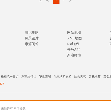
游记攻略
网站地图
风景图片
XML地图
康辉问答
Rss订阅
开放API
新浪微博
杨梅坑一日游
东莞旅行社
印象西湖
毛里求斯旅游
汕头天气
客栈推荐
茂名
27
公司 未经许可 不得转载