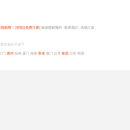
辉团购网！
[登陆]
[免费注册]
旅游团购预约
|
联系我们
|
在线汇款
搜团购
入要搜索的关键字
江门
惠州
桂林
厦门
海南
香港
澳门
台湾
泰国
日本
韩国
出境旅游
自驾游
高端海岛
公司旅游