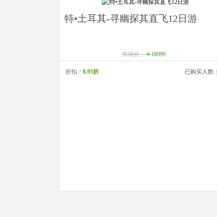
特•土耳其-寻幽探其直飞12日游
市场价：
￥18999
折扣：
8.95折
已购买人数