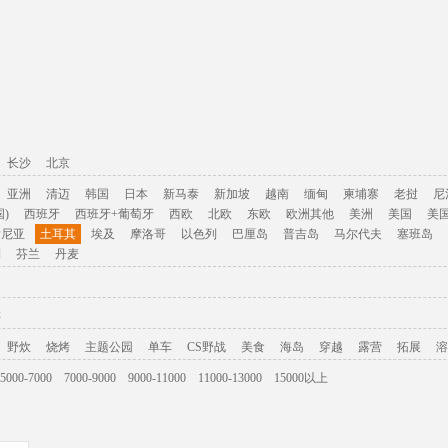
长沙
北京
亚洲
清迈
韩国
日本
新马泰
新加坡
越南
缅甸
柬埔寨
老挝
尼
)
西班牙
西班牙+葡萄牙
西欧
北欧
东欧
欧洲其他
美洲
美国
美
肯尼亚
土耳其
埃及
摩洛哥
以色列
巴厘岛
普吉岛
马尔代夫
塞班岛
利
芬兰
丹麦
游
野炊
烧烤
主题公园
单车
CS野战
美食
海岛
穿越
露营
拓展
溶
5000-7000
7000-9000
9000-11000
11000-13000
15000以上