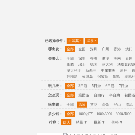
已选择条件：
土耳其
×
温泉
×
哪出发：
全部
全国
深圳
广州
香港
澳门
去哪儿：
全部
深圳
香港
港澳
湖南
泰国
希腊
瑞士
德国
意大利
法瑞意(德国
澳大利亚
新西兰
中东非洲
迪拜
苏梅岛
长滩岛
宿雾岛
邮轮
奥地
玩几天：
全部
3日游
5日游
6日游
7日游
怎么玩：
全部
跟团游
自由行
半自助
包团
啥主题：
全部
温泉
赏花
高铁
登山
漂流
多少钱：
全部
1000以下
1000-3000
3000-5000
排序：
默认
销量
最新
价格