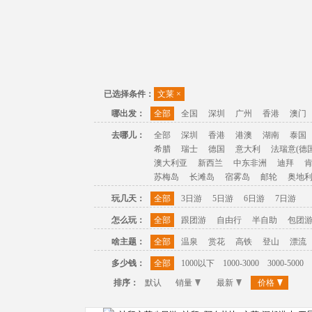
已选择条件：
文莱
×
哪出发：
全部
全国
深圳
广州
香港
澳门
去哪儿：
全部
深圳
香港
港澳
湖南
泰国
希腊
瑞士
德国
意大利
法瑞意(德国
澳大利亚
新西兰
中东非洲
迪拜
苏梅岛
长滩岛
宿雾岛
邮轮
奥地
玩几天：
全部
3日游
5日游
6日游
7日游
怎么玩：
全部
跟团游
自由行
半自助
包团
啥主题：
全部
温泉
赏花
高铁
登山
漂流
多少钱：
全部
1000以下
1000-3000
3000-5000
排序：
默认
销量
最新
价格