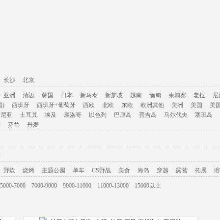
长沙
北京
亚洲
清迈
韩国
日本
新马泰
新加坡
越南
缅甸
柬埔寨
老挝
尼
)
西班牙
西班牙+葡萄牙
西欧
北欧
东欧
欧洲其他
美洲
美国
美
肯尼亚
土耳其
埃及
摩洛哥
以色列
巴厘岛
普吉岛
马尔代夫
塞班岛
利
芬兰
丹麦
游
野炊
烧烤
主题公园
单车
CS野战
美食
海岛
穿越
露营
拓展
溶
5000-7000
7000-9000
9000-11000
11000-13000
15000以上