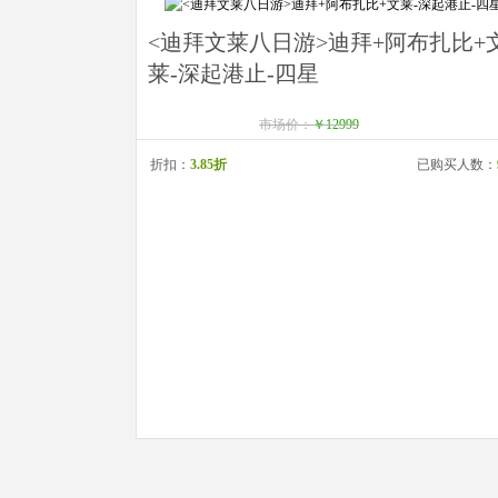
<迪拜文莱八日游>迪拜+阿布扎比+
莱-深起港止-四星
市场价：
￥12999
折扣：
3.85折
已购买人数：