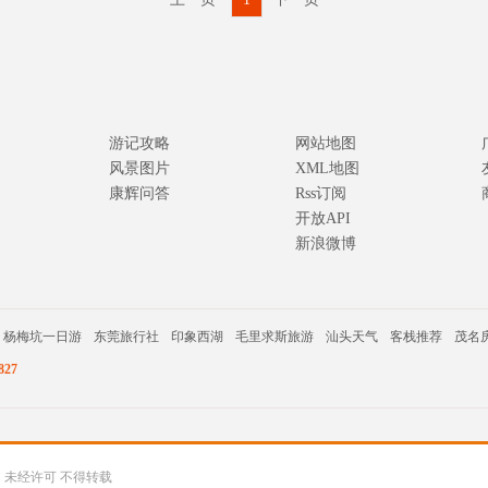
游记攻略
网站地图
风景图片
XML地图
康辉问答
Rss订阅
开放API
新浪微博
杨梅坑一日游
东莞旅行社
印象西湖
毛里求斯旅游
汕头天气
客栈推荐
茂名
27
公司 未经许可 不得转载