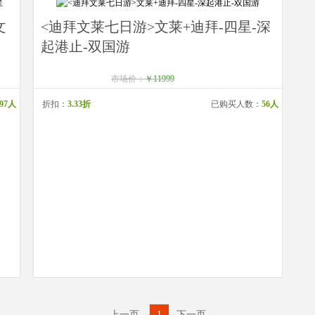
文
<迪拜文莱七日游>文莱+迪拜-四星-深
起港止-双国游
市场价：
￥11999
97人
折扣：
3.33折
已购买人数：
56人
上一页
1
下一页