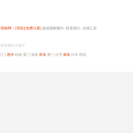
辉团购网！
[登陆]
[免费注册]
旅游团购预约
|
联系我们
|
在线汇款
搜团购
入要搜索的关键字
江门
惠州
桂林
厦门
海南
香港
澳门
台湾
泰国
日本
韩国
出境旅游
自驾游
高端海岛
公司旅游