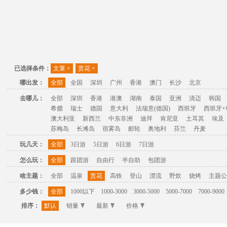
已选择条件：
文莱
×
赏花
×
哪出发：
全部
全国
深圳
广州
香港
澳门
长沙
北京
去哪儿：
全部
深圳
香港
港澳
湖南
泰国
亚洲
清迈
韩国
希腊
瑞士
德国
意大利
法瑞意(德国)
西班牙
西班牙+
澳大利亚
新西兰
中东非洲
迪拜
肯尼亚
土耳其
埃及
苏梅岛
长滩岛
宿雾岛
邮轮
奥地利
芬兰
丹麦
玩几天：
全部
3日游
5日游
6日游
7日游
怎么玩：
全部
跟团游
自由行
半自助
包团游
啥主题：
全部
温泉
赏花
高铁
登山
漂流
野炊
烧烤
主题公
多少钱：
全部
1000以下
1000-3000
3000-5000
5000-7000
7000-9000
排序：
默认
销量
最新
价格