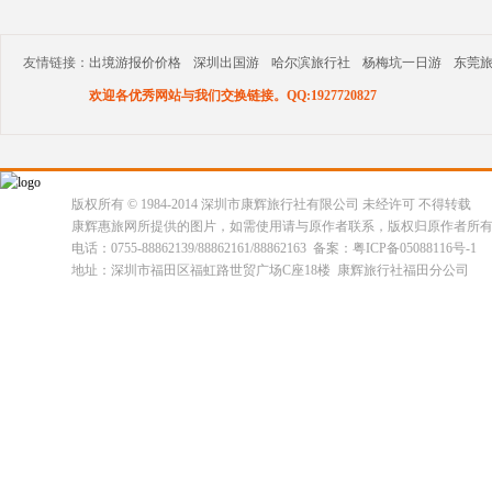
友情链接：
出境游报价价格
深圳出国游
哈尔滨旅行社
杨梅坑一日游
东莞
欢迎各优秀网站与我们交换链接。QQ:1927720827
版权所有 © 1984-2014 深圳市康辉旅行社有限公司 未经许可 不得转载
康辉惠旅网所提供的图片，如需使用请与原作者联系，版权归原作者所
电话：0755-88862139/88862161/88862163 备案：粤ICP备05088116号-1
地址：深圳市福田区福虹路世贸广场C座18楼 康辉旅行社福田分公司