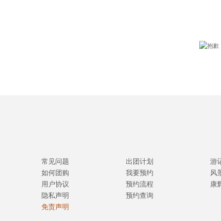
常见问题
出团计划
游
如何团购
我要预约
风
用户协议
预约流程
康
隐私声明
预约查询
免责声明