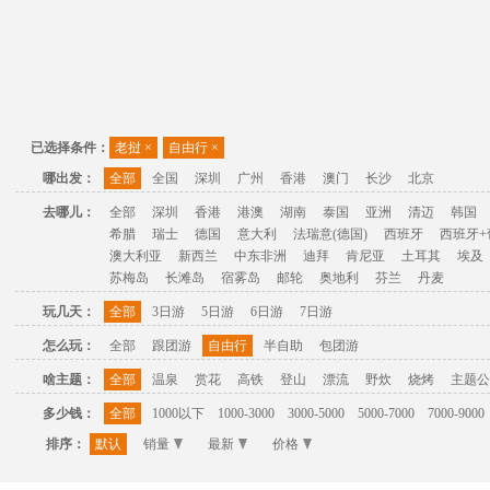
已选择条件：
老挝
×
自由行
×
哪出发：
全部
全国
深圳
广州
香港
澳门
长沙
北京
去哪儿：
全部
深圳
香港
港澳
湖南
泰国
亚洲
清迈
韩国
希腊
瑞士
德国
意大利
法瑞意(德国)
西班牙
西班牙+
澳大利亚
新西兰
中东非洲
迪拜
肯尼亚
土耳其
埃及
苏梅岛
长滩岛
宿雾岛
邮轮
奥地利
芬兰
丹麦
玩几天：
全部
3日游
5日游
6日游
7日游
怎么玩：
全部
跟团游
自由行
半自助
包团游
啥主题：
全部
温泉
赏花
高铁
登山
漂流
野炊
烧烤
主题公
多少钱：
全部
1000以下
1000-3000
3000-5000
5000-7000
7000-9000
排序：
默认
销量
最新
价格