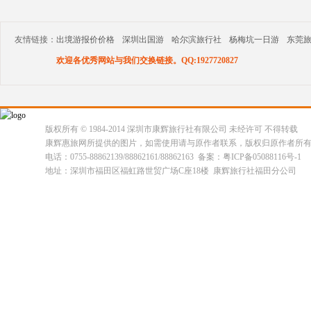
友情链接：
出境游报价价格
深圳出国游
哈尔滨旅行社
杨梅坑一日游
东莞
欢迎各优秀网站与我们交换链接。QQ:1927720827
版权所有 © 1984-2014 深圳市康辉旅行社有限公司 未经许可 不得转载
康辉惠旅网所提供的图片，如需使用请与原作者联系，版权归原作者所
电话：0755-88862139/88862161/88862163 备案：粤ICP备05088116号-1
地址：深圳市福田区福虹路世贸广场C座18楼 康辉旅行社福田分公司