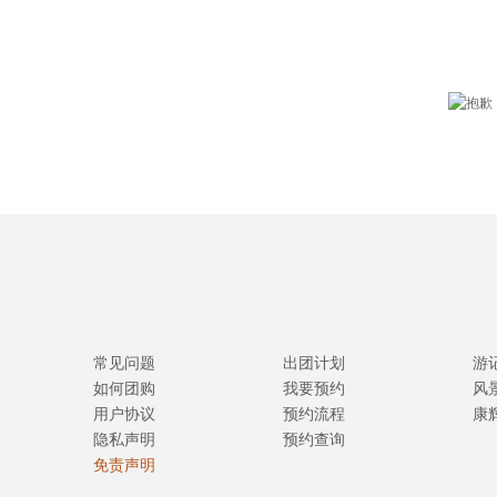
常见问题
出团计划
游
如何团购
我要预约
风
用户协议
预约流程
康
隐私声明
预约查询
免责声明