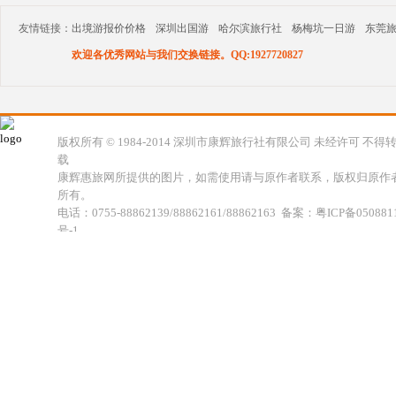
友情链接：
出境游报价价格
深圳出国游
哈尔滨旅行社
杨梅坑一日游
东莞
欢迎各优秀网站与我们交换链接。QQ:1927720827
版权所有 © 1984-2014 深圳市康辉旅行社有限公司 未经许可 不得
载
康辉惠旅网所提供的图片，如需使用请与原作者联系，版权归原作
所有。
电话：0755-88862139/88862161/88862163 备案：粤ICP备050881
号-1
地址：深圳市福田区福虹路世贸广场C座18楼 康辉旅行社福田分公