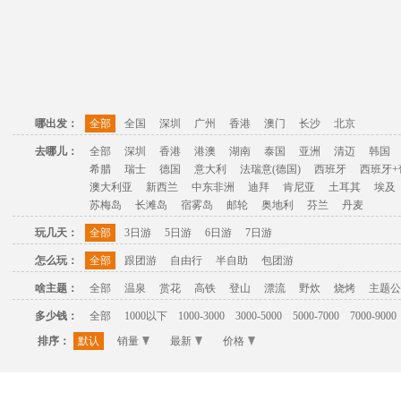
哪出发：
全部
全国
深圳
广州
香港
澳门
长沙
北京
去哪儿：
全部
深圳
香港
港澳
湖南
泰国
亚洲
清迈
韩国
希腊
瑞士
德国
意大利
法瑞意(德国)
西班牙
西班牙+
澳大利亚
新西兰
中东非洲
迪拜
肯尼亚
土耳其
埃及
苏梅岛
长滩岛
宿雾岛
邮轮
奥地利
芬兰
丹麦
玩几天：
全部
3日游
5日游
6日游
7日游
怎么玩：
全部
跟团游
自由行
半自助
包团游
啥主题：
全部
温泉
赏花
高铁
登山
漂流
野炊
烧烤
主题公
多少钱：
全部
1000以下
1000-3000
3000-5000
5000-7000
7000-9000
排序：
默认
销量
最新
价格