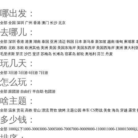
哪出发：
全部
全国
深圳
广州
香港
澳门
长沙
北京
去哪儿：
全部
深圳
香港
港澳
湖南
泰国
亚洲
清迈
韩国
日本
新马泰
新加坡
越南
缅甸
柬埔寨
西欧
北欧
东欧
欧洲其他
美洲
美国
美国东海岸
美国东西岸
美国西海岸
澳洲
澳大利
毛里求斯
芽庄
沙巴
斐济
苏梅岛
长滩岛
宿雾岛
邮轮
奥地利
芬兰
丹麦
玩几天：
全部
3日游
5日游
6日游
7日游
怎么玩：
全部
跟团游
自由行
半自助
包团游
啥主题：
全部
温泉
赏花
高铁
登山
漂流
野炊
烧烤
主题公园
单车
CS野战
美食
海岛
穿越
露营
多少钱：
全部
1000以下
1000-3000
3000-5000
5000-7000
7000-9000
9000-11000
11000-13000
15000