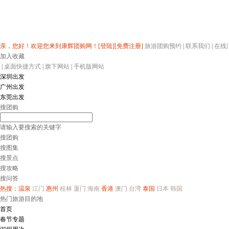
亲，您好！欢迎您来到康辉团购网！
[登陆]
[免费注册]
旅游团购预约
|
联系我们
|
在线
加入收藏
|
桌面快捷方式
|
旗下网站
|
手机版网站
深圳出发
广州出发
东莞出发
搜团购
请输入要搜索的关键字
搜团购
搜图集
搜景点
搜攻略
搜问答
热搜：
温泉
江门
惠州
桂林
厦门
海南
香港
澳门
台湾
泰国
日本
韩国
热门旅游目的地
首页
春节专题