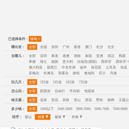
已选择条件：
缅甸
×
哪出发：
全部
全国
深圳
广州
香港
澳门
长沙
北京
去哪儿：
全部
深圳
香港
港澳
湖南
泰国
亚洲
清迈
韩国
希腊
瑞士
德国
意大利
法瑞意(德国)
西班牙
西班牙+
澳大利亚
新西兰
中东非洲
迪拜
肯尼亚
土耳其
埃及
苏梅岛
长滩岛
宿雾岛
邮轮
奥地利
芬兰
丹麦
玩几天：
全部
3日游
5日游
6日游
7日游
怎么玩：
全部
跟团游
自由行
半自助
包团游
啥主题：
全部
温泉
赏花
高铁
登山
漂流
野炊
烧烤
主题公
多少钱：
全部
1000以下
1000-3000
3000-5000
5000-7000
7000-9000
排序：
默认
销量
最新
价格