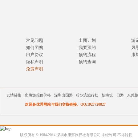
常见问题
出团计划
游
如何团购
我要预约
风
用户协议
预约流程
康
隐私声明
预约查询
免责声明
友情链接：
出境游报价价格
深圳出国游
哈尔滨旅行社
杨梅坑一日游
东莞
欢迎各优秀网站与我们交换链接。QQ:1927720827
版权所有 © 1984-2014 深圳市康辉旅行社有限公司 未经许可 不得转载