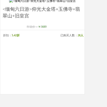
<缅甸六日游>仰光大金塔+玉佛寺+翡
翠山+旧皇宫
市场价：
￥3689
折扣：
5.42折
已购买人数：
28人