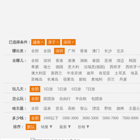
已选择条件：
越南
×
亲子
×
深圳
×
哪出发：
全部
全国
深圳
广州
香港
澳门
长沙
北京
去哪儿：
全部
深圳
香港
港澳
湖南
泰国
亚洲
清迈
韩国
希腊
瑞士
德国
意大利
法瑞意(德国)
西班牙
西班牙+
澳大利亚
新西兰
中东非洲
迪拜
肯尼亚
土耳其
埃及
苏梅岛
长滩岛
宿雾岛
邮轮
奥地利
芬兰
丹麦
玩几天：
全部
3日游
5日游
6日游
7日游
怎么玩：
全部
跟团游
自由行
半自助
包团游
啥主题：
全部
温泉
赏花
高铁
登山
漂流
野炊
烧烤
主题公
多少钱：
全部
1000以下
1000-3000
3000-5000
5000-7000
7000-9000
排序：
默认
销量
最新
价格