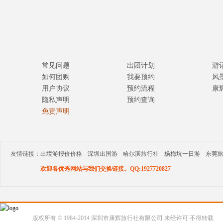
常见问题
出团计划
游
如何团购
我要预约
风
用户协议
预约流程
康
隐私声明
预约查询
免责声明
友情链接：
出境游报价价格
深圳出国游
哈尔滨旅行社
杨梅坑一日游
东莞
欢迎各优秀网站与我们交换链接。QQ:1927720827
版权所有 © 1984-2014 深圳市康辉旅行社有限公司 未经许可 不得转载