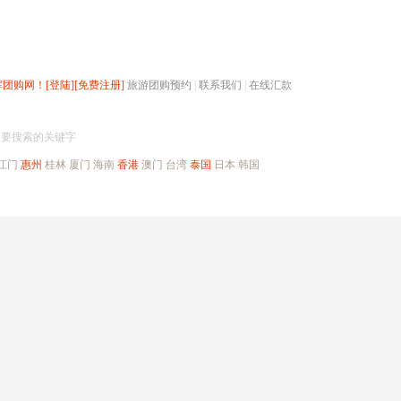
辉团购网！
[登陆]
[免费注册]
旅游团购预约
|
联系我们
|
在线汇款
搜团购
入要搜索的关键字
江门
惠州
桂林
厦门
海南
香港
澳门
台湾
泰国
日本
韩国
出境旅游
自驾游
高端海岛
公司旅游