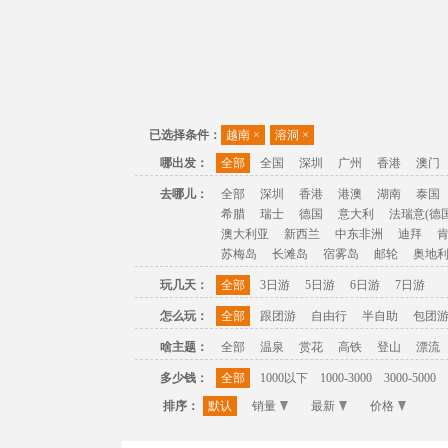
已选择条件：
越南
×
溶洞
×
哪出发：
全部
全国
深圳
广州
香港
澳门
去哪儿：
全部
深圳
香港
港澳
湖南
泰国
希腊
瑞士
德国
意大利
法瑞意(德国
澳大利亚
新西兰
中东非洲
迪拜
苏梅岛
长滩岛
宿雾岛
邮轮
奥地
玩几天：
全部
3日游
5日游
6日游
7日游
怎么玩：
全部
跟团游
自由行
半自助
包团
啥主题：
全部
温泉
赏花
高铁
登山
漂流
多少钱：
全部
1000以下
1000-3000
3000-5000
排序：
默认
销量
最新
价格