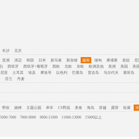
长沙
北京
亚洲
清迈
韩国
日本
新马泰
新加坡
越南
缅甸
柬埔寨
老挝
尼
)
西班牙
西班牙+葡萄牙
西欧
北欧
东欧
欧洲其他
美洲
美国
美
肯尼亚
土耳其
埃及
摩洛哥
以色列
巴厘岛
普吉岛
马尔代夫
塞班岛
利
芬兰
丹麦
游
野炊
烧烤
主题公园
单车
CS野战
美食
海岛
穿越
露营
拓展
溶
5000-7000
7000-9000
9000-11000
11000-13000
15000以上